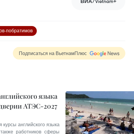
ВИА/Vietnam+
ов-побратимов
Подписаться на ВьетнамПлюс
английского языка
ддверии АТЭС-2027
я курсы английского языка
 также работников сферы