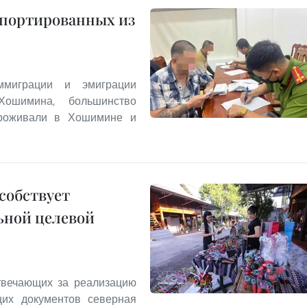
епортированных из
миграции и эмиграции
Хошимина, большинство
проживали в Хошимине и
собствует
ьной целевой
твечающих за реализацию
щих документов северная