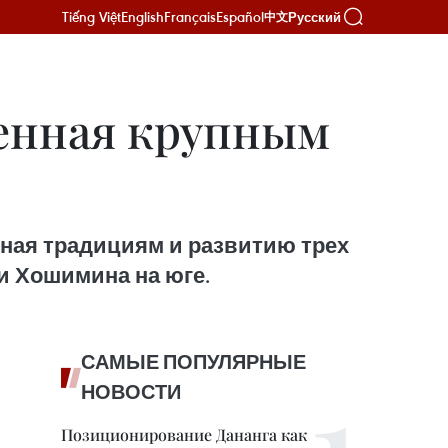
Tiếng Việt
English
Français
Español
Русский
中文
щенная крупным
ная традициям и развитию трех
и Хошимина на юге.
САМЫЕ ПОПУЛЯРНЫЕ
НОВОСТИ
Позиционирование Дананга как