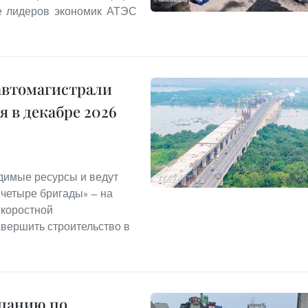
ле лидеров экономик АТЭС
автомагистрали
 в декабре 2026
димые ресурсы и ведут
 четыре бригады» — на
скоростной
авершить строительство в
мпанию по