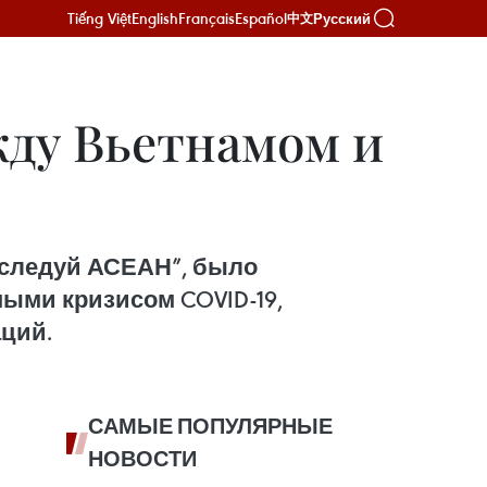
Tiếng Việt
English
Français
Español
Русский
中文
ду Вьетнамом и
сследуй АСЕАН”, было
ыми кризисом COVID-19,
ций.
САМЫЕ ПОПУЛЯРНЫЕ
НОВОСТИ