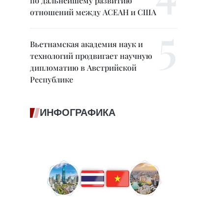
по дальнейшему развитию
отношений между АСЕАН и США
Вьетнамская академия наук и
технологий продвигает научную
дипломатию в Австрийской
Республике
ИНФОГРАФИКА