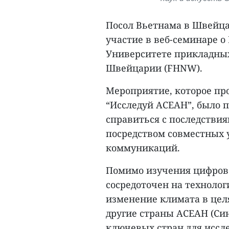
Посол Вьетнама в Швейца
участие в веб-семинаре о
Университете прикладных
Швейцарии (FHNW).
Мероприятие, которое пр
“Исследуй АСЕАН”, было 
справиться с последстви
посредством совместных 
коммуникаций.
Помимо изучения цифров
сосредоточен на техноло
изменение климата в целя
другие страны АСЕАН (Си
ключевых стран для иссле