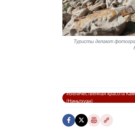
Туристы делают фотограф
#Величественная красота Кам
(Ниньтхуан)