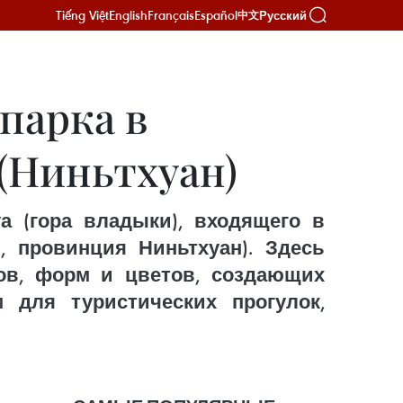
Tiếng Việt
English
Français
Español
Русский
中文
парка в
(Ниньтхуан)
а (гора владыки), входящего в
 провинция Ниньтхуан). Здесь
ов, форм и цветов, создающих
 для туристических прогулок,