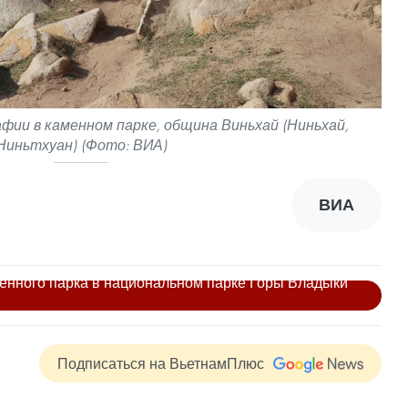
ии в каменном парке, община Виньхай (Ниньхай,
Ниньтхуан) (Фото: ВИА)
ВИА
енного парка в национальном парке Горы Владыки
Подписаться на ВьетнамПлюс