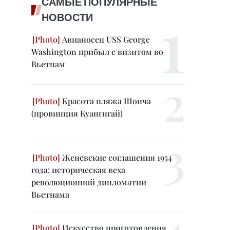
САМЫЕ ПОПУЛЯРНЫЕ
НОВОСТИ
Авианосец USS George
Washington прибыл с визитом во
Вьетнам
Красота пляжа Шонча
(провинция Куангнгай)
Женевские соглашения 1954
года: историческая веха
революционной дипломатии
Вьетнама
Искусство приготовления