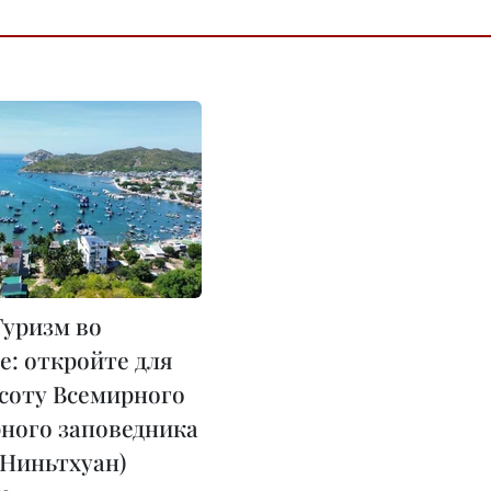
уризм во
е: откройте для
асоту Всемирного
ного заповедника
(Ниньтхуан)