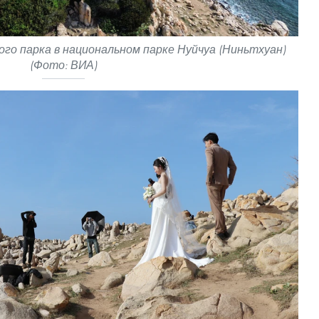
го парка в национальном парке Нуйчуа (Ниньтхуан)
(Фото: ВИА)