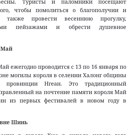
весны. Туристы и паломники посещают
ого, чтобы помолиться о благополучии и
 также провести весеннюю прогулку,
выми пейзажами и обрести душевное
 Май
ай ежегодно проводится с 13 по 16 января по
оне могилы короля в селении Халонг общины
н провинции Нгеан. Это традиционный
правленный на почтение памяти короля Май
дин из первых фестивалей в новом году в
евне Шинь