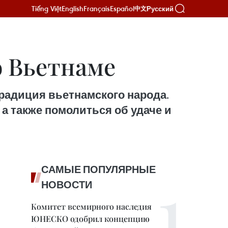
Tiếng Việt
English
Français
Español
Русский
中文
о Вьетнаме
традиция вьетнамского народа.
а также помолиться об удаче и
САМЫЕ ПОПУЛЯРНЫЕ
НОВОСТИ
Комитет всемирного наследия
ЮНЕСКО одобрил концепцию