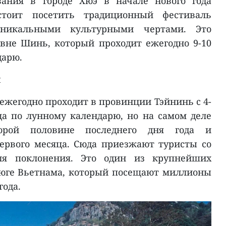
вания в городе Хюэ в начале нового года
стоит посетить традиционный фестиваль
никальными культурными чертами. Это
вне Шинь, который проходит ежегодно 9-10
дарю.
н
 ежегодно проходит в провинции Тэйнинь с 4-
ца по лунному календарю, но на самом деле
орой половине последнего дня года и
ервого месяца. Сюда приезжают туристы со
ля поклонения. Это один из крупнейших
 юге Вьетнама, который посещают миллионы
года.