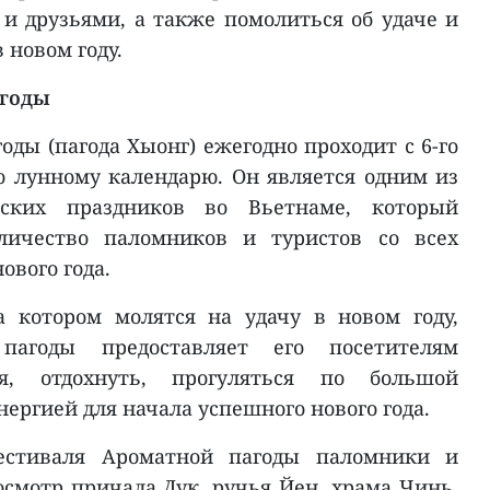
 и друзьями, а также помолиться об удаче и
 новом году.
агоды
ды (пагода Хыонг) ежегодно проходит с 6-го
о лунному календарю. Он является одним из
ских праздников во Вьетнаме, который
личество паломников и туристов со всех
ового года.
 котором молятся на удачу в новом году,
пагоды предоставляет его посетителям
ся, отдохнуть, прогуляться по большой
нергией для начала успешного нового года.
естиваля Ароматной пагоды паломники и
осмотр причала Дук, ручья Йен, храма Чинь,