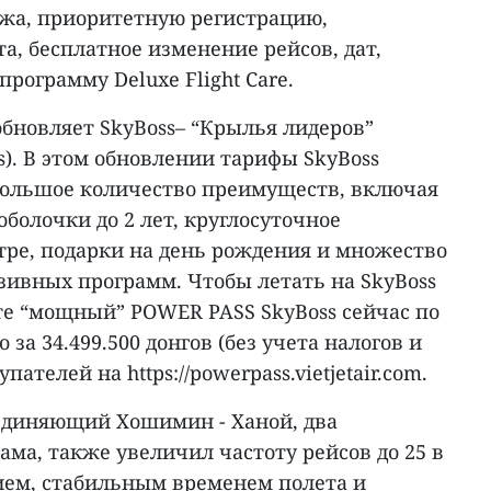
ажа, приоритетную регистрацию,
, бесплатное изменение рейсов, дат,
рограмму Deluxe Flight Care.
 обновляет SkyBoss– “Крылья лидеров”
rs). В этом обновлении тарифы SkyBoss
большое количество преимуществ, включая
оболочки до 2 лет, круглосуточное
тре, подарки на день рождения и множество
ивных программ. Чтобы летать на SkyBoss
те “мощный” POWER PASS SkyBoss сейчас по
 за 34.499.500 донгов (без учета налогов и
пателей на https://powerpass.vietjetair.com.
оединяющий Хошимин - Ханой, два
ма, также увеличил частоту рейсов до 25 в
ием, стабильным временем полета и