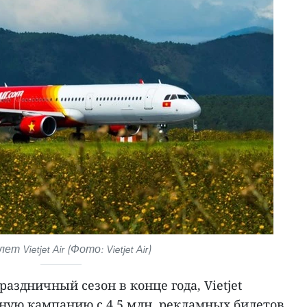
т Vietjet Air (Фото: Vietjet Air)
аздничный сезон в конце года, Vietjet
ную кампанию с 4,5 млн. рекламных билетов