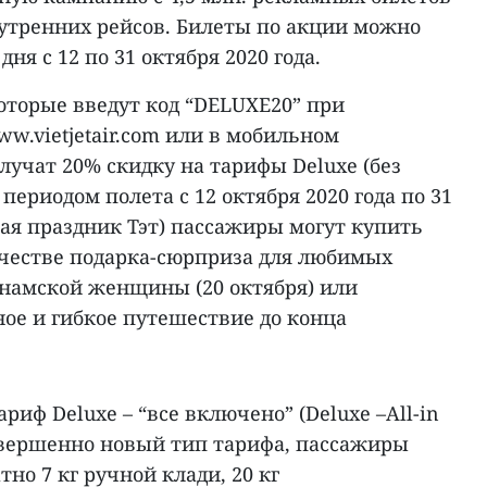
нутренних рейсов. Билеты по акции можно
ня с 12 по 31 октября 2020 года.
оторые введут код “DELUXE20” при
w.vietjetair.com или в мобильном
олучат 20% скидку на тарифы Deluxe (без
 периодом полета с 12 октября 2020 года по 31
чая праздник Тэт) пассажиры могут купить
ачестве подарка-сюрприза для любимых
намской женщины (20 октября) или
ое и гибкое путешествие до конца
ариф Deluxe – “все включено” (Deluxe –All-in
совершенно новый тип тарифа, пассажиры
но 7 кг ручной клади, 20 кг