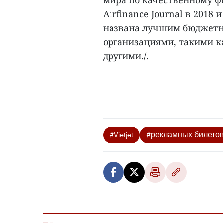
мира по качественному ф
Airfinance Journal в 2018
названа лучшим бюджет
организациями, такими как
другими./.
#Vietjet
#рекламных билето