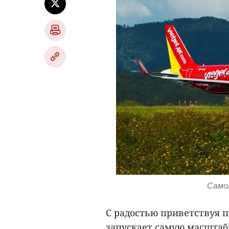
Самоле
С радостью приветствуя пр
запускает самую масштаб