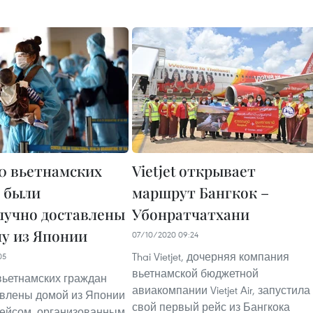
20 вьетнамских
Vietjet открывает
 были
маршрут Бангкок –
лучно доставлены
Убонратчатхани
ну из Японии
07/10/2020 09:24
Thai Vietjet, дочерняя компания
05
вьетнамской бюджетной
вьетнамских граждан
авиакомпании Vietjet Air, запустила
влены домой из Японии
свой первый рейс из Бангкока
рейсом, организованным