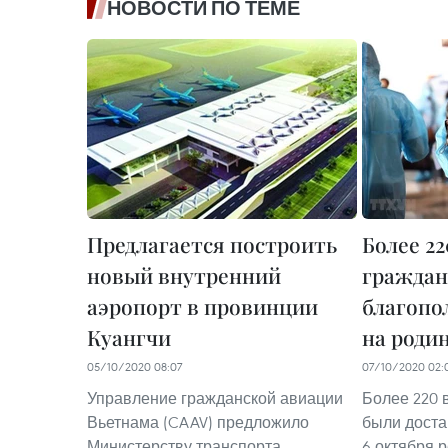
НОВОСТИ ПО ТЕМЕ
Предлагается построить
Более 2
новый внутренний
граждан
аэропорт в провинции
благопо
Куангчи
на роди
05/10/2020 08:07
07/10/2020 02:
Управление гражданской авиации
Более 220 
Вьетнама (CAAV) предложило
были доста
Министерству транспорта
6 октября 