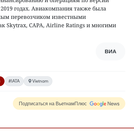
инансированию и операциям по версии
 и 2019 годах. Авиакомпания также была
ным перевозчиком известными
 Skytrax, CAPA, Airline Ratings и многими
ВИА
в
#IATA
Vietnam
Подписаться на ВьетнамПлюс