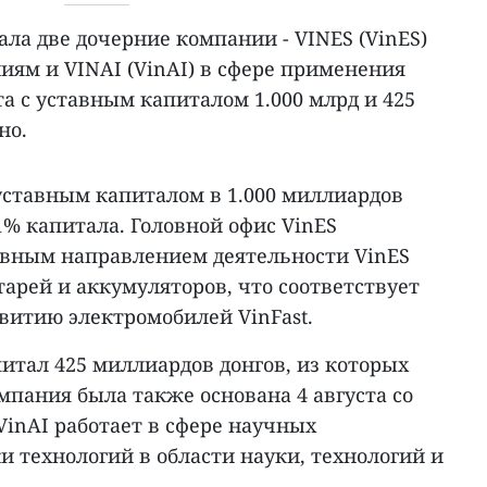
ала две дочерние компании - VINES (VinES)
иям и VINAI (VinAI) в сфере применения
а с уставным капиталом 1.000 млрд и 425
но.
с уставным капиталом в 1.000 миллиардов
51% капитала. Головной офис VinES
овным направлением деятельности VinES
тарей и аккумуляторов, что соответствует
звитию электромобилей VinFast.
итал 425 миллиардов донгов, из которых
омпания была также основана 4 августа со
VinAI работает в сфере научных
и технологий в области науки, технологий и