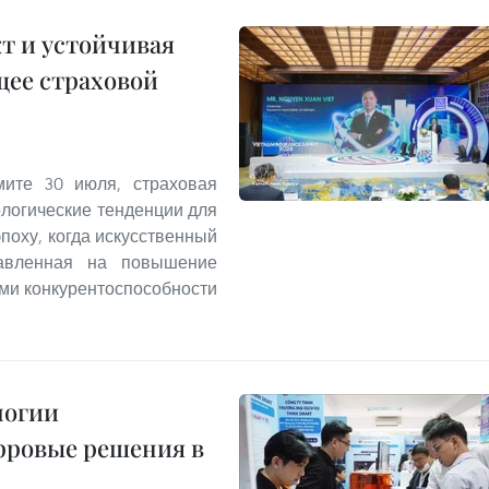
т и устойчивая
ее страховой
мите 30 июля, страховая
ологические тенденции для
поху, когда искусственный
равленная на повышение
ми конкурентоспособности
логии
фровые решения в