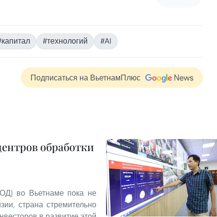
#капитал
#технологий
#AI
Подписаться на ВьетнамПлюс
центров обработки
ОД) во Вьетнаме пока не
зии, страна стремительно
нвесторов в развитие этой