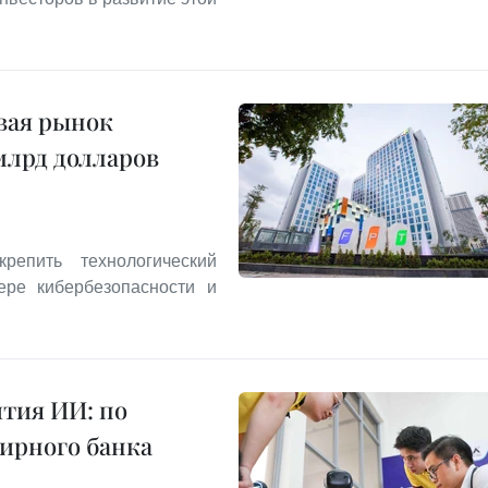
ивая рынок
млрд долларов
репить технологический
ере кибербезопасности и
ития ИИ: по
ирного банка