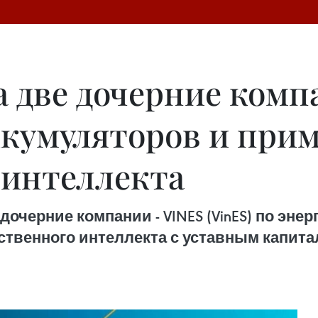
а две дочерние комп
ккумуляторов и при
 интеллекта
дочерние компании - VINES (VinES) по эне
сственного интеллекта с уставным капита