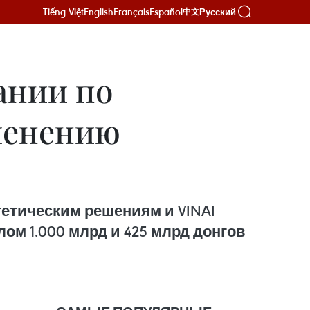
Tiếng Việt
English
Français
Español
Русский
中文
ании по
менению
ргетическим решениям и VINAI
лом 1.000 млрд и 425 млрд донгов