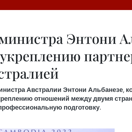
министра Энтони А
 укреплению партне
стралией
инистра Австралии Энтони Альбанезе, ко
реплению отношений между двумя страна
 профессиональную подготовку.