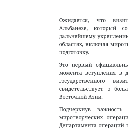
Ожидается, что визи
Альбанезе, который со
дальнейшему укреплению
областях, включая мирот
подготовку.
Это первый официальны
момента вступления в д
государственного визи
свидетельствует о бол
Восточной Азии.
Подчеркнув важность
миротворческих операц
Департамента операций п