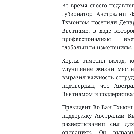
Во время своего недавне
губернатор Австралии 
Тхыонгом посетили Депа
Вьетнаме, в ходе которо
профессионализм вь
глобальным изменениям.
Херли отметил вклад, 
улучшение жизни местно
выразил важность сотруд
подтвердил, что Австр
Вьетнамом и поддерживат
Президент Во Ван Тхыонг
поддержку Австралии Вь
развертывании сил дл
операциях. Он выраз