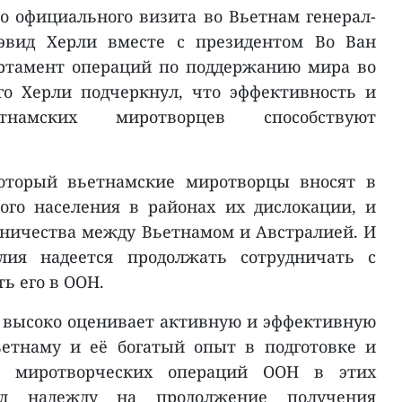
го официального визита во Вьетнам генерал-
Дэвид Херли вместе с президентом Во Ван
ртамент операций по поддержанию мира во
го Херли подчеркнул, что эффективность и
етнамских миротворцев способствуют
который вьетнамские миротворцы вносят в
го населения в районах их дислокации, и
ничества между Вьетнамом и Австралией. И
алия надеется продолжать сотрудничать с
ь его в ООН.
 высоко оценивает активную и эффективную
етнаму и её богатый опыт в подготовке и
я миротворческих операций ООН в этих
ил надежду на продолжение получения