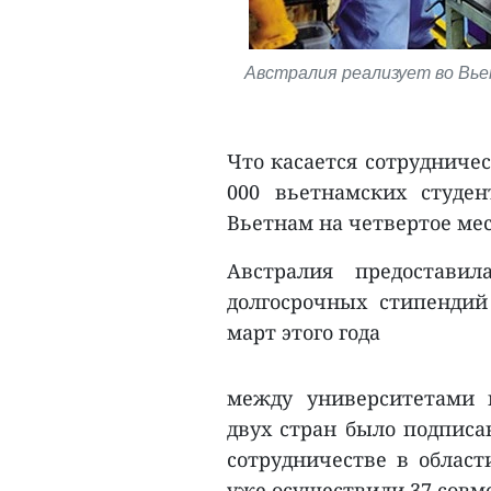
Австралия реализует во Вье
Что касается сотрудничес
000 вьетнамских студе
Вьетнам на четвертое мес
Австралия предостави
долгосрочных стипендий
март этого года
между университетами 
двух стран было подписа
сотрудничестве в област
уже осуществили 37 совм