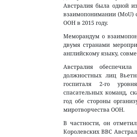
Австралия была одной и
взаимопонимании (MoU) с
ООН в 2015 году.
Меморандум о взаимопон
двумя странами меропри
английскому языку, совм
Австралия обеспечила
должностных лиц Вьетн
госпиталя 2-го уровн
спасательных команд, ск
год обе стороны органи
миротворчества ООН.
В частности, он отметил
Королевских ВВС Австрал