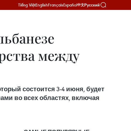
Tiếng Việt
English
Français
Español
Русский
中文
льбанезе
рства между
торый состоится 3-4 июня, будет
ми во всех областях, включая