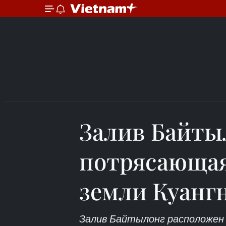
Залив Байты
потрясающая
земли Куанг
Залив Байтылонг расположен в