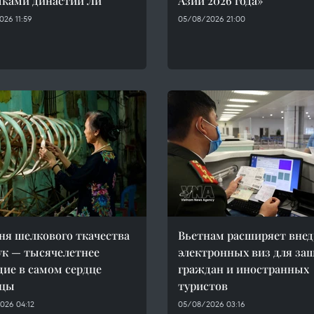
ками династии Ли
Азии 2026 года»
26 11:59
05/08/2026 21:00
ня шелкового ткачества
Вьетнам расширяет внед
к — тысячелетнее
электронных виз для за
дие в самом сердце
граждан и иностранных
ицы
туристов
026 04:12
05/08/2026 03:16