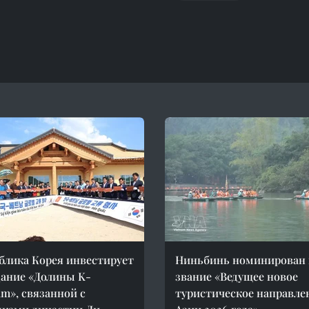
блика Корея инвестирует
Ниньбинь номинирован 
дание «Долины K-
звание «Ведущее новое
am», связанной с
туристическое направле