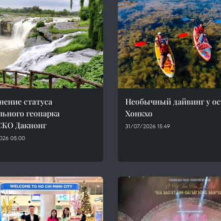
нение статуса
Необычный дайвинг у ос
льного геопарка
Хонкхо
КО Дакнонг
31/07/2026 15:49
026 05:00