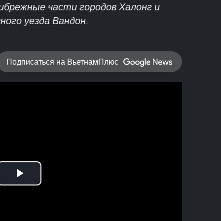
рибрежные части городов Халонг и
ного уезда Вандон.
Подписаться на ВьетнамПлюс
Play
Video