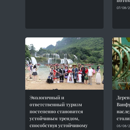
потом
07/08/20
Экологичный и
Дерев
ответственный туризм
Ванфу
постепенно становится
насле
устойчивым трендом,
стол
способствуя устойчивому
05/08/2