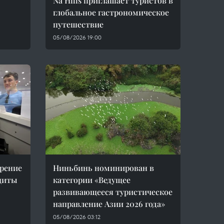
Na Hills приглашает туристов в
глобальное гастрономическое
путешествие
05/08/2026 19:00
рение
Ниньбинь номинирован в
щиты
категории «Ведущее
развивающееся туристическое
направление Азии 2026 года»
05/08/2026 03:12