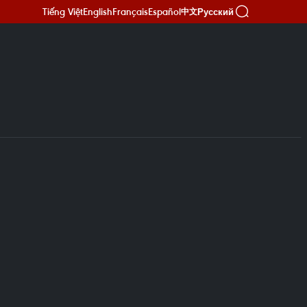
Tiếng Việt
English
Français
Español
Русский
中文