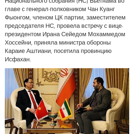
Национального собрания (НС) Вьетнама во
главе с генерал-полковником Чан Куанг
Фыонгом, членом ЦК партии, заместителем
председателя НС, провела встречу с вице-
президентом Ирана Сейедом Мохаммедом
Хоссейни, приняла министра обороны
Караие Аштиани, посетила провинцию
Исфахан.