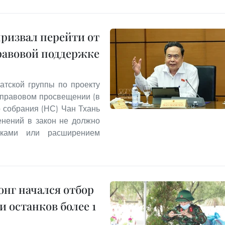
призвал перейти от
равовой поддержке
атской группы по проекту
 правовом просвещении (в
 собрания (НС) Чан Тхань
енений в закон не должно
вками или расширением
нг начался отбор
 останков более 1