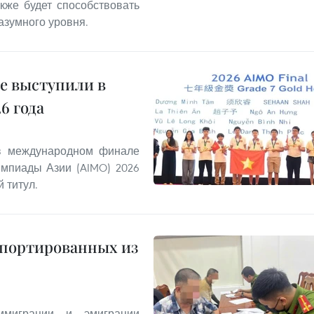
кже будет способствовать
азумного уровня.
е выступили в
6 года
 в международном финале
мпиады Азии (AIMO) 2026
 титул.
епортированных из
миграции и эмиграции