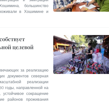
Хошимина, большинство
проживали в Хошимине и
собствует
ьной целевой
твечающих за реализацию
щих документов северная
асштабной реализации
30 годы, направленной на
а, устойчивое сокращение
итие районов проживания