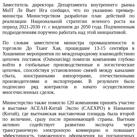
Заместитель директора Департамента внутреннего рынка
MoIT Ле Вьет Нга сообщил, что по указанию премьер-
министра Министерством разработан план действий по
реализации Национальной стратегии зеленого роста на
период 2021-2030 гг. с видением до 2050 года. Подчиненным
подразделениям поручено работать над этой инициативой.
По словам заместителя министра промышленности и
торговли До Тханг Хая, прошедшие 13-15 сентября в
Хошимине мероприятия по международному взаимодействию
цепочек поставок (Outsourcing) помогли компаниям глубоко
войти в глобальные производственные и логистические
цепочки, способствуя установлению связей между каналами
сбыта, иностранными импортерами, отечественными
производителями и экспортерами. В результате было
подписано ряд контрактов и начато осуществление
многочисленных сделок.
Министерство также помогло 120 компаниям принять участие
в выставке АСЕАН-Китай Экспо (CAEXPO) в Наньнине
(Китай), где вьетнамская выставочная площадь была второй
по величине, сразу после принимающей страны. Вьетнам
активно содействует развитию экспорта через
трансграничную электронную коммерцию и повышает
эффективность таможенного оформления на пограничных