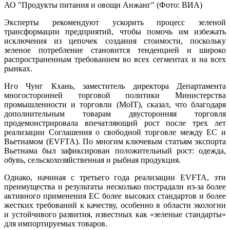
АО "Продукты питания и овощи Анжанг" (Фото: ВИA)
Эксперты рекомендуют ускорить процесс зеленой
трансформации предприятий, чтобы помочь им избежать
исключения из цепочек создания стоимости, поскольку
зеленое потребление становится тенденцией и широко
распространенным требованием во всех сегментах и на всех
рынках.
Нго Чунг Кхань, заместитель директора Департамента
многосторонней торговой политики Министерства
промышленности и торговли (MoIT), сказал, что благодаря
дополнительным товарам двусторонняя торговля
продемонстрировала впечатляющий рост после трех лет
реализации Соглашения о свободной торговле между ЕС и
Вьетнамом (EVFTA). По многим ключевым статьям экспорта
Вьетнама был зафиксирован положительный рост: одежда,
обувь, сельскохозяйственная и рыбная продукция.
Однако, начиная с третьего года реализации EVFTA, эти
преимущества и результаты несколько пострадали из-за более
активного применения ЕС более высоких стандартов и более
жестких требований к качеству, особенно в области экологии
и устойчивого развития, известных как «зеленые стандарты»
для импортируемых товаров.