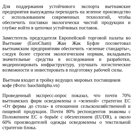
Для поддержания устойчивого экспорта вьетнамские
предприятия вынуждены переходить на зеленое производство
с использованием современных технологий, чтобы
обеспечить поставки экологически чистой продукции и
глубже войти в цепочки устойчивых поставок.
Заместитель председателя Европейской торговой палаты во
Вьетнаме (EuroCham) Жан Жак Буфле посоветовал
вьетнамским предприятиям обеспечить «зеленые стандарты»,
следуя более строгим экологическим нормам, вкладывать
значительные средства в исследования и разработки,
модернизировать инфраструктуру, улучшать логистические
возможности и инвестировать в подготовку рабочей силы.
Вьетнам входит в тройку ведущих мировых поставщиков
кофе (Фото: baochinhphu.vn)
Проведенный экспресс-опрос показал, что почти 70%
вьетнамских фирм осведомлены о «зеленой» стратегии ЕС
«От фермы до стола» в отношении сельскохозяйственной и
пищевой продукции. Почти 80% респондентов знакомы с
Положением ЕС о борьбе с обезлесением (EUDR), а около
60% производителей одежды осведомлены о текстильной
стратегии блока.