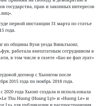
в государства, прав и законных интересов
 лиц».
уде первой инстанции 31 марта по статье
15 года.
нг из общины Вузи уезда Виньтыонг,
фук, работала внештатным сотрудником в
ти, в том числе в газете «Бао ве фап луат»
трудовой договор с Хыонгом после
бря 2015 года по ноябрь 2018 года.
с 2020 года Хыонг создала и использовала
Le Thu Huong (Hoang Ly)» и «Huong Le» и
ng Ly» для публикации и распространения