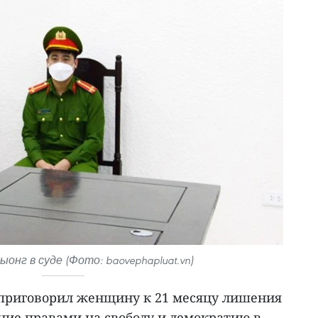
ыонг в суде (Фото: baovephapluat.vn)
приговорил женщину к 21 месяцу лишения
ние правами на свободу и демократию в