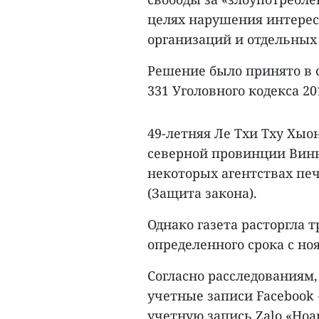
целях нарушения интересо
организаций и отдельных
Решение было принято в с
331 Уголовного кодекса 20
49-летняя Ле Тхи Тху Хыо
северной провинции Винь
некоторых агентствах печа
(Защита закона).
Однако газета расторгла 
определенного срока с ноя
Согласно расследованиям, 
учетные записи Facebook «
учетную запись Zalo «Hoa