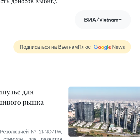
ть доносов Хыонг./.
ВИА/Vietnam+
Подписаться на ВьетнамПлюс
пульс для
чивого рынка
 Резолюцией № 21-NQ/TW,
 стимулы для развития