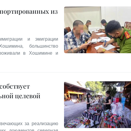
епортированных из
миграции и эмиграции
Хошимина, большинство
проживали в Хошимине и
собствует
ьной целевой
твечающих за реализацию
щих документов северная