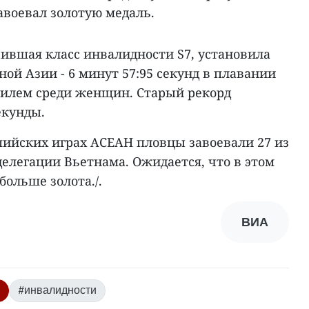
завоевал золотую медаль.
чившая класс инвалидности S7, установила
ой Азии - 6 минут 57:95 секунд в плавании
тилем среди женщин. Старый рекорд
екунды.
йских играх АСЕАН пловцы завоевали 27 из
делегации Вьетнама. Ожидается, что в этом
больше золота./.
ВИА
#инвалидности