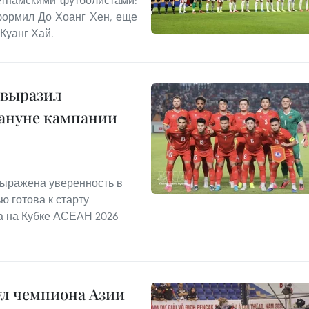
оформил До Хоанг Хен, еще
Куанг Хай.
 выразил
кануне кампании
выражена уверенность в
ю готова к старту
а на Кубке АСЕАН 2026
ул чемпиона Азии