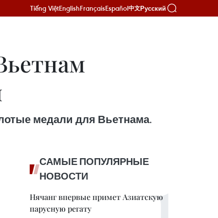
Tiếng Việt
English
Français
Español
Русский
中文
Вьетнам
и
олотые медали для Вьетнама.
САМЫЕ ПОПУЛЯРНЫЕ
НОВОСТИ
Нячанг впервые примет Азиатскую
парусную регату