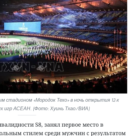
м стадионом «Мородок Техо» в ночь открытия 12-х
х игр АСЕАН. (Фото: Хуинь Тхао/ВИА)
валидности S8, занял первое место в
вольным стилем среди мужчин с результатом