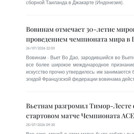
сборной Таиланда в Джакарте (Индонезия).
Вовинам отмечает 30-летие миро
проведением чемпионата мира в
26/07/2026 22:03
Вовинам - Вьет Во Дао, зародившийся во Вьет
все более широкое международное признание
искусство прочно утвердилось: им занимаются б
эгидой Французской федерации вовинама дейст
Вьетнам разгромил Тимор-Лесте с
стартовом матче Чемпионата АС
25/07/2026 09:30
Все семь мячей в этом матче были забиты вь