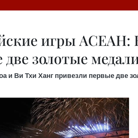
йские игры АСЕАН: 
 две золотые медал
а и Ви Тхи Ханг привезли первые две з