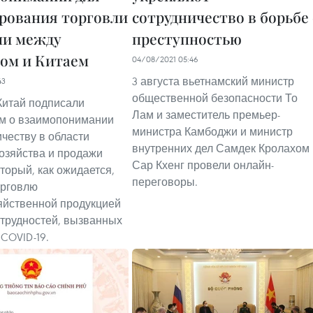
рования торговли
сотрудничество в борьбе 
ми между
преступностью
ом и Китаем
04/08/2021 05:46
3 августа вьетнамский министр
43
общественной безопасности То
Китай подписали
Лам и заместитель премьер-
м о взаимопонимании
министра Камбоджи и министр
ичеству в области
внутренних дел Самдек Кролахом
хозяйства и продажи
Сар Кхенг провели онлайн-
торый, как ожидается,
переговоры.
орговлю
яйственной продукцией
 трудностей, вызванных
COVID-19.