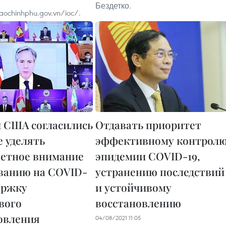
Бездетко.
aochinhphu.gov.vn/ioc/.
 США согласились
Отдавать приоритет
е уделять
эффективному контрол
етное внимание
эпидемии COVID-19,
ванию на COVID-
устранению последствий
держку
и устойчивому
вого
восстановлению
овления
04/08/2021 11:05