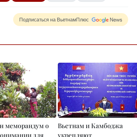
Подписаться на ВьетнамПлюс
н меморандум о
Вьетнам и Камбоджа
онимании для
укрепляют