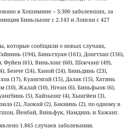
овано в Хошимине – 3.300 заболевших, за
винция Биньзыонг с 2.143 и Лонган с 427
ы, которые сообщили о новых случаях,
айнинь (194), Биньтхуан (161), Донгтхап (156),
), Фуйен (61), Виньлонг (60), Шокчанг (49),
), Бенче (24), Ханой (24), Биньдинь (23),
оа (17), Куангнгай (15), Далак (15), Хатинь
м (10), Жалай (10), Нгеан (6), Биньфыок (6),
уангбинь (5), Хайзыонг (4), Хынгйен (3),
онла (2), Лаокай (2), Бакнинь (2), по одному в
гшон, Йенбай, Виньфук, Намдинь и Хажанг.
явлено 1.865 случаев заболевания.