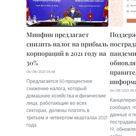
Минфин предлагает
Поддерж
снизить налог на прибыль
пострад
корпораций в 2021 году на
пандеми
30%
обновля
правите
04/08/2021 05:48
информа
Предлагается 50-процентное
снижение налога, который
04/08/2021 05:
домашние хозяйства и физические
Канцелярия
лица, работающие во всех
сообщил, ч
секторах, должны платить в
данные о п
третьем и четвертом кварталах 2021
пострадавш
года
19, обновл