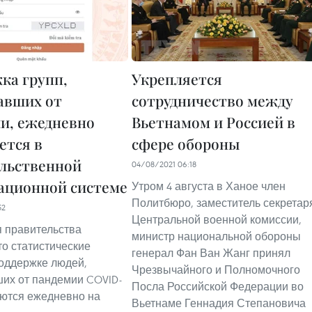
ка групп,
Укрепляется
авших от
сотрудничество между
и, ежедневно
Вьетнамом и Россией в
ется в
сфере обороны
льственной
04/08/2021 06:18
ционной системе
Утром 4 августа в Ханое член
Политбюро, заместитель секретар
52
Центральной военной комиссии,
 правительства
министр национальной обороны
то статистические
генерал Фан Ван Жанг принял
оддержке людей,
Чрезвычайного и Полномочного
их от пандемии COVID-
Посла Российской Федерации во
яются ежедневно на
Вьетнаме Геннадия Степановича