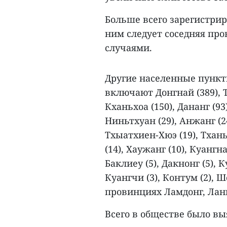
Больше всего зарегистрир
ним следует соседняя про
случаями.
Другие населенные пункт
включают Донгнай (389), Т
Кханьхоа (150), Дананг (93
Ниньтхуан (29), Анжанг (24
Тхыатхиен-Хюэ (19), Тханьх
(14), Хаужанг (10), Куангна
Баклиеу (5), Дакнонг (5), К
Куангчи (3), Контум (2), Ш
провинциях Ламдонг, Лан
Всего в обществе было вы