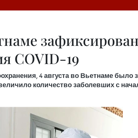
етнаме зафиксирован
ия COVID-19
хранения, 4 августа во Вьетнаме было з
увеличило количество заболевших с начала