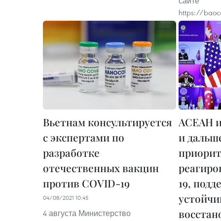
сайте
https://baoc
Вьетнам консультируется
АСЕАН и
с экспертами по
и дальш
разработке
приорит
отечественных вакцин
реагиро
против COVID-19
19, под
устойчи
04/08/2021 10:45
восстан
4 августа Министерство