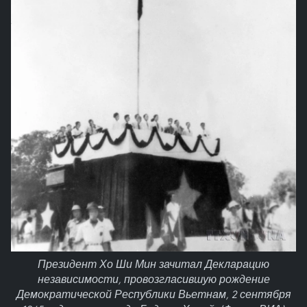
Президент Хо Ши Мин зачитал Декларацию
независимости, провозгласившую рождение
Демократической Республики Вьетнам, 2 сентября