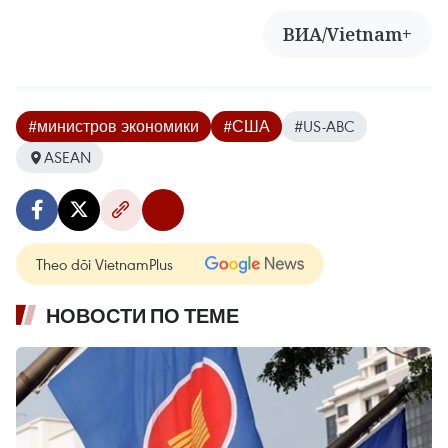
ВИА/Vietnam+
#министров экономики
#США
#US-ABC
ASEAN
Theo dõi VietnamPlus
НОВОСТИ ПО ТЕМЕ