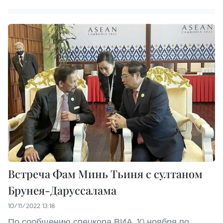
Встреча Фам Минь Тьиня с султаном
Брунея-Даруссалама
10/11/2022 13:18
По сообщению спецкора ВИА, 10 ноября по