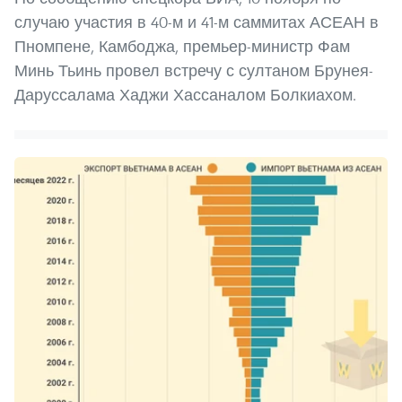
случаю участия в 40-м и 41-м саммитах АСЕАН в
Пномпене, Камбоджа, премьер-министр Фам
Минь Тьинь провел встречу с султаном Брунея-
Даруссалама Хаджи Хассаналом Болкиахом.