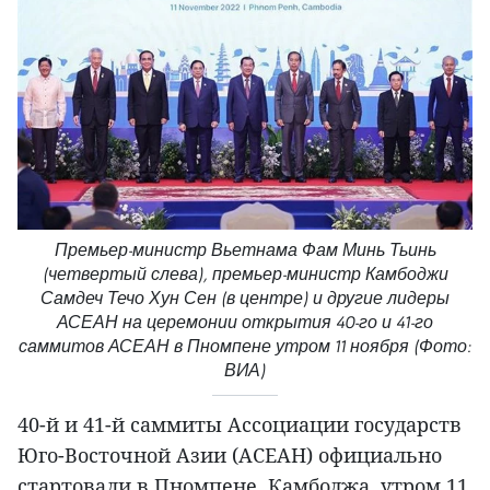
Премьер-министр Вьетнама Фам Минь Тьинь
(четвертый слева), премьер-министр Камбоджи
Самдеч Течо Хун Сен (в центре) и другие лидеры
АСЕАН на церемонии открытия 40-го и 41-го
саммитов АСЕАН в Пномпене утром 11 ноября (Фото:
ВИА)
40-й и 41-й саммиты Ассоциации государств
Юго-Восточной Азии (АСЕАН) официально
стартовали в Пномпене, Камбоджа, утром 11