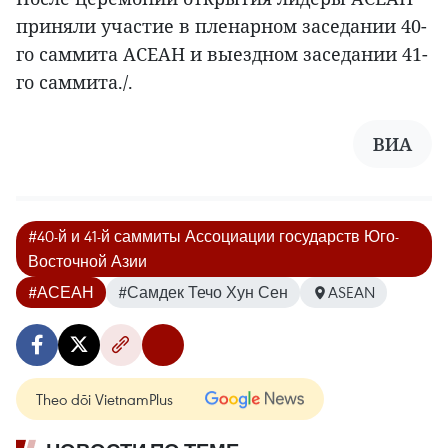
приняли участие в пленарном заседании 40-
го саммита АСЕАН и выездном заседании 41-
го саммита./.
ВИА
#40-й и 41-й саммиты Ассоциации государств Юго-
Восточной Азии
#АСЕАН
#Самдек Течо Хун Сен
ASEAN
Theo dõi VietnamPlus