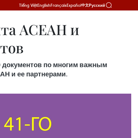
Tiếng Việt
English
Français
Español
Русский
中文
ита АСЕАН и
итов
0 документов по многим важным
АН и ее партнерами.