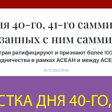
ня 40-го, 41-го самм
занных с ним самм
стран ратифицируют и признают более 10
дничества в рамках АСЕАН и между АСЕ
10/11/2022 01:30