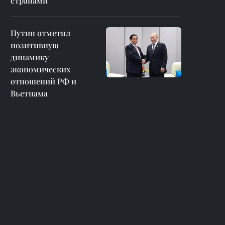
странами
Путин отметил
позитивную
динамику
экономических
отношений РФ и
Вьетнама