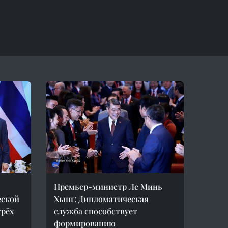
Премьер-министр Ле Минь
еской
Хынг: Дипломатическая
трёх
служба способствует
формированию