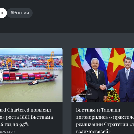
ин
#России
ard Chartered повысил
Вьетнам и Таиланд
оз роста ВВП Вьетнама
договорились о практич
6 год до 9,5%
реализации Стратегии «
взаимосвязей»
026 13:20