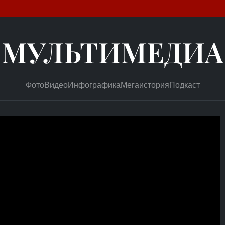
МУЛЬТИМЕДИА
Фото
Видео
Инфографика
Мегаистория
Подкаст