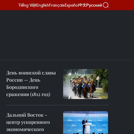
Tiếng Việt
English
Français
Español
Русский
中文
День воинской славы
России — День
Бородинского
сражения (1812 год)
Дальний Восток –
центр ускоренного
экономического