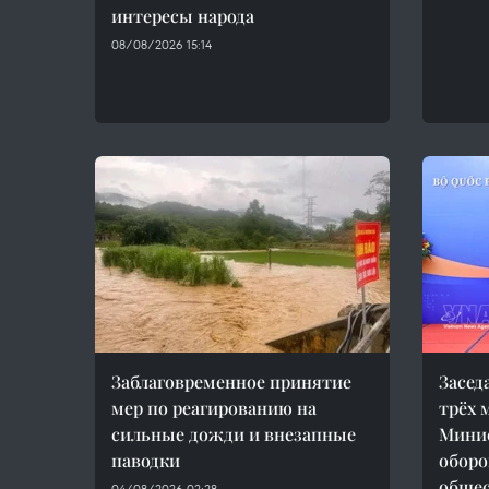
интересы народа
08/08/2026 15:14
Заблаговременное принятие
Засед
мер по реагированию на
трёх 
сильные дожди и внезапные
Минис
паводки
оборо
общес
04/08/2026 02:28