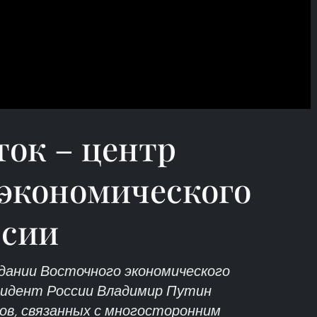
ток – центр
 экономического
ссии
едании Восточного экономического
зидент России Владимир Путин
сов, связанных с многосторонним