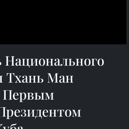
ь Национального
н Тхань Ман
с Первым
 Президентом
Куба