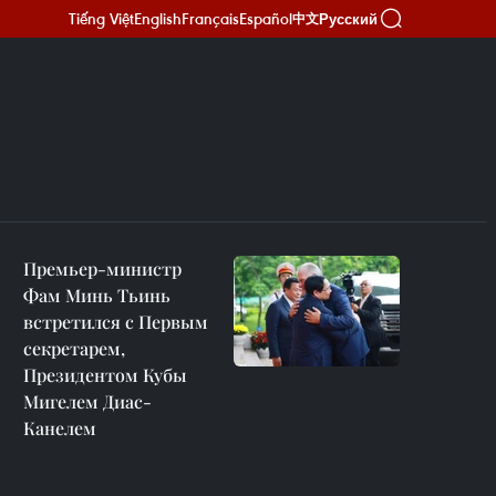
Tiếng Việt
English
Français
Español
Русский
中文
Премьер-министр
Фам Минь Тьинь
встретился с Первым
секретарем,
Президентом Кубы
Мигелем Диас-
Канелем