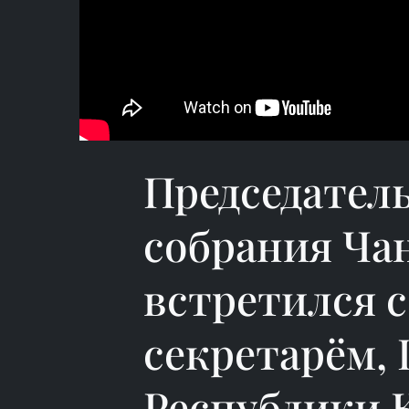
Председател
собрания Ча
встретился 
секретарём,
Республики 