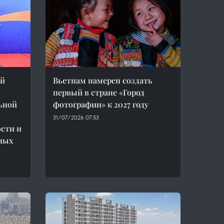
ей
Вьетнам намерен создать
первый в стране «Город
ьной
фотографии» к 2027 году
31/07/2026 07:53
сти и
ных