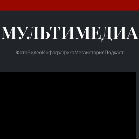
МУЛЬТИМЕДИА
Фото
Видео
Инфографика
Мегаистория
Подкаст