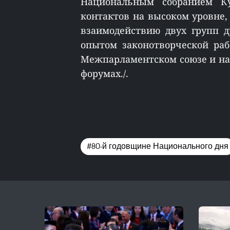
Национальным собранием К
контактов на высоком уровне,
взаимодействию двух групп 
опытом законотворческой ра
Межпарламентском союзе и на
форумах./.
#80-й годовщине Национального дня