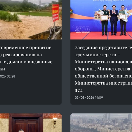
говременное принятие
Заседание представител
о реагированию на
трёх министерств –
ые дожди и внезапные
Министерства национал
ки
обороны, Министерства
общественной безопасно
026 02:28
Министерства иностран
дел
03/08/2026 14:09