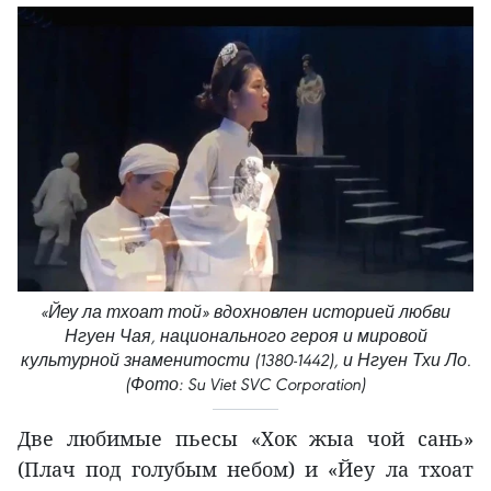
«Йеу ла тхоат той» вдохновлен историей любви
Нгуен Чая, национального героя и мировой
культурной знаменитости (1380-1442), и Нгуен Тхи Ло.
(Фото: Su Viet SVC Corporation)
Две любимые пьесы «Хок жыа чой сань»
(Плач под голубым небом) и «Йеу ла тхоат