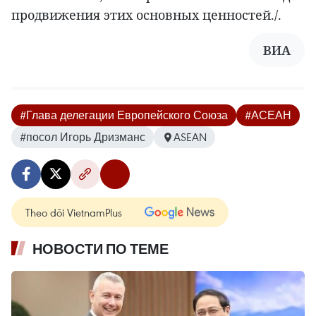
продвижения этих основных ценностей./.
ВИА
#Глава делегации Европейского Союза
#АСЕАН
#посол Игорь Дризманс
ASEAN
Theo dõi VietnamPlus
НОВОСТИ ПО ТЕМЕ