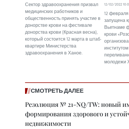
Сектор здравоохранения призвал
12/02/2022 10:0
медицинских работников и
12 февраля
общественность принять участие в
запущена к
донорстве крови на фестивале
Вьетнаме ф
донорства крови (Красная весна),
крови «Роз
который состоится 12 марта в штаб-
организов
квартире Министерства
институтом
здравоохранения в Ханое.
переливани
молодежи 
СМОТРЕТЬ ДАЛЕЕ
Резолюция № 21-NQ/TW: новый им
формирования здорового и устой
недвижимости