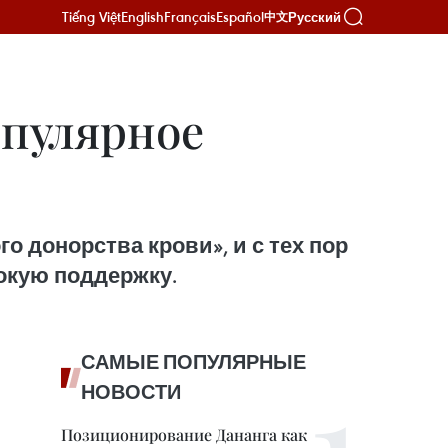
Tiếng Việt
English
Français
Español
Русский
中文
опулярное
о донорства крови», и с тех пор
окую поддержку.
САМЫЕ ПОПУЛЯРНЫЕ
НОВОСТИ
Позиционирование Дананга как