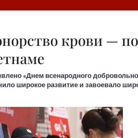
онорство крови — п
етнаме
явлено «Днем всенародного добровольног
чило широкое развитие и завоевало шир