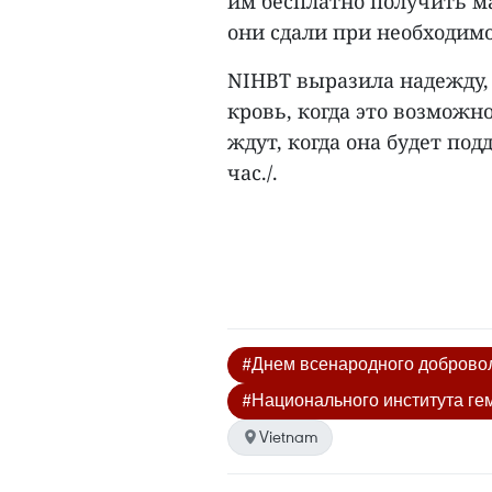
им бесплатно получить м
они сдали при необходимо
NIHBT выразила надежду, 
кровь, когда это возможн
ждут, когда она будет п
час./.
#Днем всенародного добровол
#Национального института ге
Vietnam