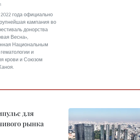
1
 2022 года официально
рупнейшая кампания во
естиваль донорства
овая Весна»,
анная Национальным
 гематологии и
я крови и Союзом
Ханоя.
пульс для
чивого рынка