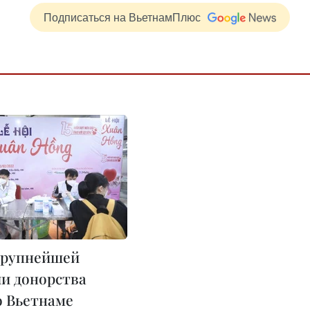
Подписаться на ВьетнамПлюс
крупнейшей
и донорства
о Вьетнаме