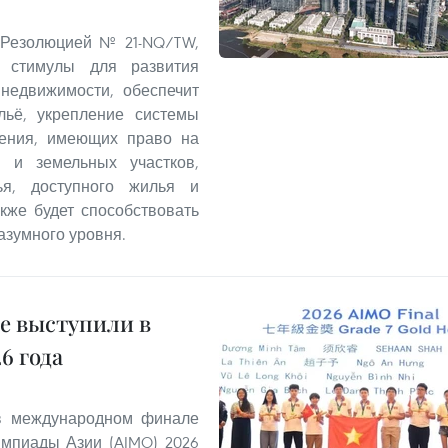
 Резолюцией № 21-NQ/TW,
 стимулы для развития
 недвижимости, обеспечит
льё, укрепление системы
ления, имеющих право на
 и земельных участков,
ья, доступного жилья и
кже будет способствовать
азумного уровня.
е выступили в
6 года
 в международном финале
мпиады Азии (AIMO) 2026