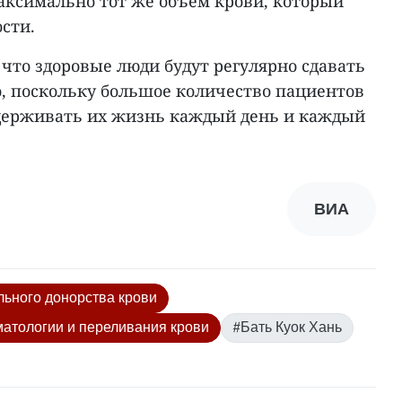
аксимально тот же объем крови, который
сти.
что здоровые люди будут регулярно сдавать
о, поскольку большое количество пациентов
оддерживать их жизнь каждый день и каждый
ВИА
ьного донорства крови
матологии и переливания крови
#Бать Куок Хань