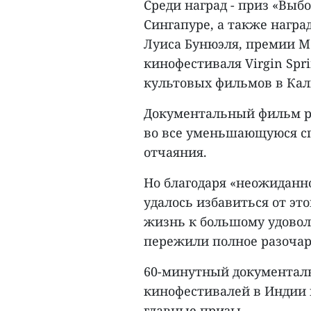
Среди наград - приз «Выб
Сингапуре, а также нагр
Луиса Бунюэля, премии М
кинофестиваля Virgin Spr
культовых фильмов в Каль
Документальный фильм р
во все уменьшающуюся сп
отчаяния.
Но благодаря «неожиданн
удалось избавиться от э
жизнь к большому удовол
пережили полное разочар
60-минутный документал
кинофестивалей в Индии и
главные призы.