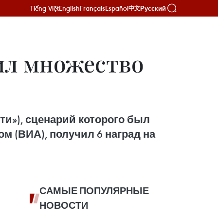
Tiếng Việt
English
Français
Español
Русский
中文
ил множество
ти»), сценарий которого был
 (ВИА), получил 6 наград на
САМЫЕ ПОПУЛЯРНЫЕ
НОВОСТИ