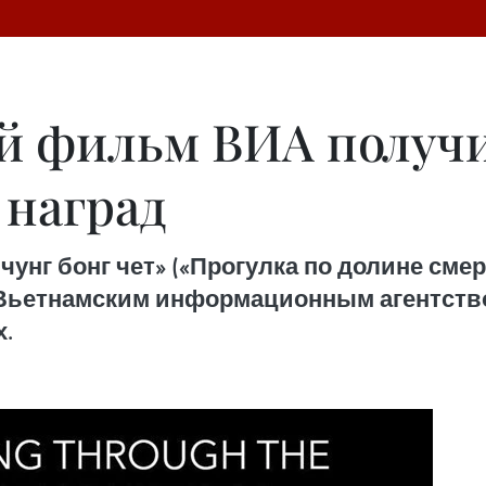
й фильм ВИА получ
наград
нг бонг чет» («Прогулка по долине смер
Вьетнамским информационным агентством
.