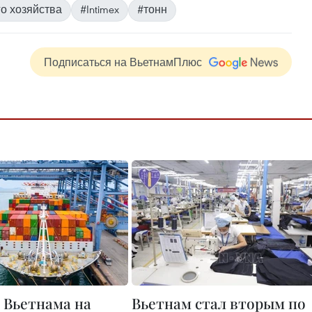
го хозяйства
#Intimex
#тонн
Подписаться на ВьетнамПлюс
 Вьетнама на
Вьетнам стал вторым по