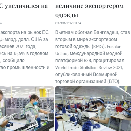
С увеличился на
величине экспортером
одежды
59
03/08/2021 11:54
 экспорта на рынок ЕС
Вьетнам обогнал Бангладеш, став
,5 млрд. долл. США за
вторым в мире экспортером
сяцев 2021 года,
готовой одежды (RMG), Fashion
сь на 15,5% в годовом
United, международной модной
, сообщило
платформой B2B, процитировал
тво промышленности и
World Trade Statistical Review 2021,
опубликованный Всемирной
торговой организацией (ВТО).