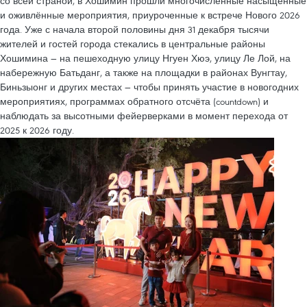
со всей страной, в Хошимин прошли многочисленные насыщенные
и оживлённые мероприятия, приуроченные к встрече Нового 2026
года. Уже с начала второй половины дня 31 декабря тысячи
жителей и гостей города стекались в центральные районы
Хошимина — на пешеходную улицу Нгуен Хюэ, улицу Ле Лой, на
набережную Батьданг, а также на площадки в районах Вунгтау,
Биньзыонг и других местах — чтобы принять участие в новогодних
мероприятиях, программах обратного отсчёта (countdown) и
наблюдать за высотными фейерверками в момент перехода от
2025 к 2026 году.