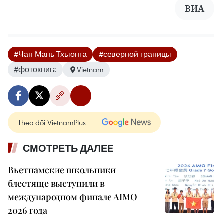
ВИА
#Чан Мань Тхыонга
#северной границы
#​​фотокнига
Vietnam
Theo dõi VietnamPlus
СМОТРЕТЬ ДАЛЕЕ
Вьетнамские школьники
блестяще выступили в
международном финале AIMO
2026 года