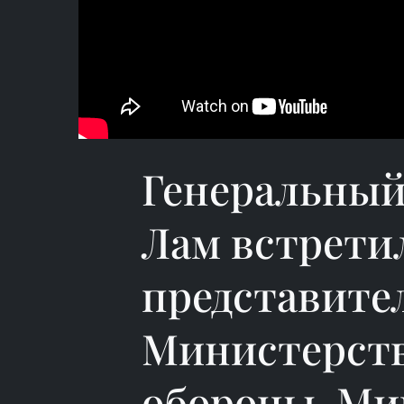
Генеральный
Лам встретил
представите
Министерств
обороны, Ми