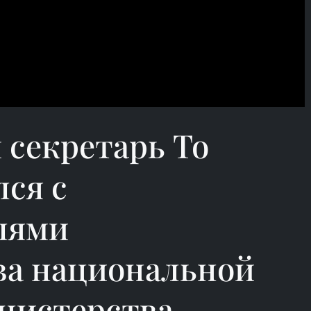
 секретарь То
ся с
лями
а национальной
нистерства