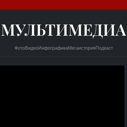
МУЛЬТИМЕДИА
Фото
Видео
Инфографика
Мегаистория
Подкаст