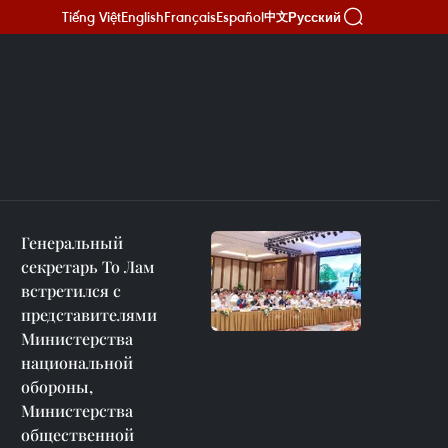
Tiếng Việt
English
Français
Español
Русский
中文
Генеральный
секретарь То Лам
встретился с
представителями
Министерства
национальной
обороны,
Министерства
общественной