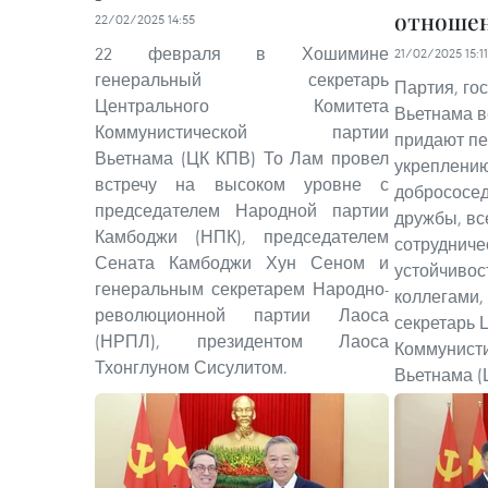
отношен
22/02/2025 14:55
22 февраля в Хошимине
21/02/2025 15:11
генеральный секретарь
Партия, го
Центрального Комитета
Вьетнама в
Коммунистической партии
придают пе
Вьетнама (ЦК КПВ) То Лам провел
укреплению
встречу на высоком уровне с
добрососед
председателем Народной партии
дружбы, вс
Камбоджи (НПК), председателем
сотрудниче
Сената Камбоджи Хун Сеном и
устойчивос
генеральным секретарем Народно-
коллегами,
революционной партии Лаоса
секретарь 
(НРПЛ), президентом Лаоса
Коммунисти
Тхонглуном Сисулитом.
Вьетнама (