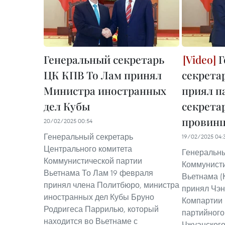
Генеральный секретарь
Г
ЦК КПВ То Лам принял
секрета
Министра иностранных
приял п
дел Кубы
секрета
провинц
20/02/2025 00:54
Генеральный секретарь
19/02/2025 04:
Центрального комитета
Генеральны
Коммунистической партии
Коммунисти
Вьетнама То Лам 19 февраля
Вьетнама (
принял члена Политбюро, министра
принял Чэн
иностранных дел Кубы Бруно
Компартии 
Родригеса Паррилью, который
партийного
находится во Вьетнаме с
Чжуанского