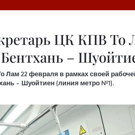
кретарь ЦК КПВ То 
 Бентхань – Шуойти
о Лам 22 февраля в рамках своей рабоче
хань – Шуойтиен (линия метро №1).