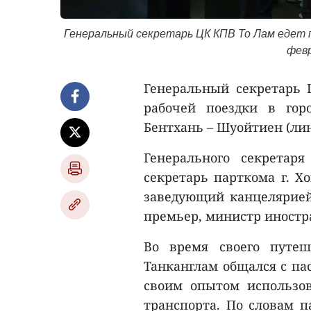
Генеральный секретарь ЦК КПВ То Лам едет 
февр
Генеральный секретарь 
рабочей поездки в го
Бентхань – Шуойтиен (ли
Генерального секретар
секретарь парткома г. Х
заведующий канцелярией
премьер, министр иностр
Во время своего путеш
Танканглам общался с па
своим опытом использо
транспорта. По словам п