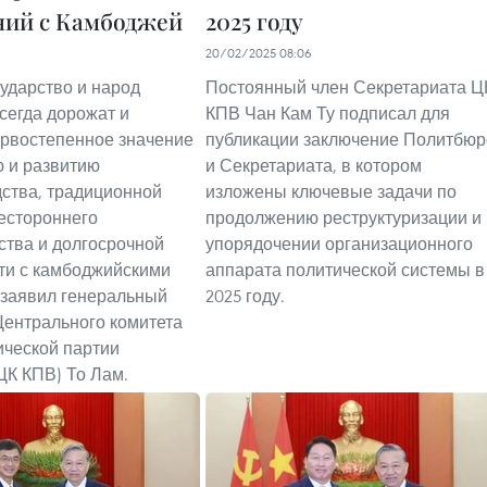
ий с Камбоджей
2025 году
20/02/2025 08:06
сударство и народ
Постоянный член Секретариата Ц
сегда дорожат и
КПВ Чан Кам Ту подписал для
рвостепенное значение
публикации заключение Политбюр
 и развитию
и Секретариата, в котором
ства, традиционной
изложены ключевые задачи по
естороннего
продолжению реструктуризации и
ства и долгосрочной
упорядочении организационного
ти с камбоджийскими
аппарата политической системы в
 заявил генеральный
2025 году.
Центрального комитета
ческой партии
ЦК КПВ) То Лам.