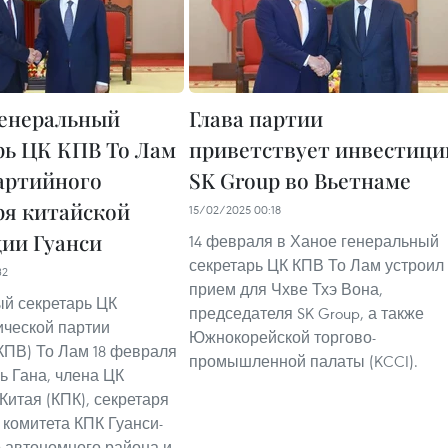
енеральный
Глава партии
рь ЦК КПВ То Лам
приветствует инвестици
артийного
SK Group во Вьетнаме
ря китайской
15/02/2025 00:18
ии Гуанси
14 февраля в Ханое генеральный
секретарь ЦК КПВ То Лам устроил
32
прием для Чхве Тхэ Вона,
й секретарь ЦК
председателя SK Group, а также
ческой партии
Южнокорейской торгово-
КПВ) То Лам 18 февраля
промышленной палаты (KCCI).
ь Гана, члена ЦК
Китая (КПК), секретаря
 комитета КПК Гуанси-
 автономного района и