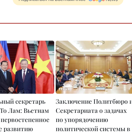
ьный секретарь
Заключение Политбюро 
То Лам: Вьетнам
Секретариата о задачах
 первостепенное
по упорядочению
е развитию
политической системы в