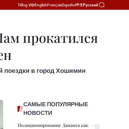
Tiếng Việt
English
Français
Español
Русский
中文
Лам прокатился
ен
й поездки в город Хошимин
САМЫЕ ПОПУЛЯРНЫЕ
НОВОСТИ
Позиционирование Дананга как