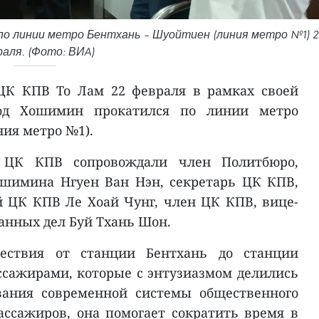
по линии метро Бентхань – Шуойтиен (линия метро №1) 2
аля. (Фото: ВИA)
ЦК КПВ То Лам 22 февраля в рамках своей
род Хошимин прокатился по линии метро
ния метро №1).
я ЦК КПВ сопровождали член Политбюро,
ошимина Нгуен Ван Нэн, секретарь ЦК КПВ,
 ЦК КПВ Ле Хоай Чунг, член ЦК КПВ, вице-
анных дел Буй Тхань Шон.
ествия от станции Бентхань до станции
ссажирами, которые с энтузиазмом делились
вания современной системы общественного
ассажиров, она помогает сократить время в