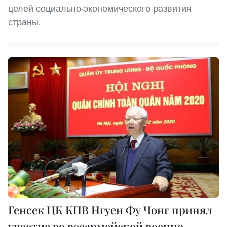
целей социально-экономического развития
страны.
Генсек ЦК КПВ Нгуен Фу Чонг принял
участие во всеармейской военно-