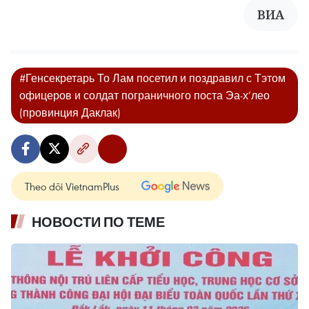
ВИA
#Генсекретарь То Лам посетил и поздравил с Тэтом
офицеров и солдат пограничного поста Эа-х’лео
(провинция Даклак)
Theo dõi VietnamPlus
НОВОСТИ ПО ТЕМЕ