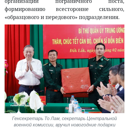
организации пограничного поста,
формированию всесторонне сильного,
«образцового и передового» подразделения.
Генсекретарь То Лам, секретарь Центральной
военной комиссии, вручил новогодние подарки