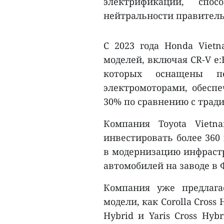
электрификации, спос
нейтральности правитель
С 2023 года Honda Viet
моделей, включая CR-V e:H
которых оснащены п
электромоторами, обесп
30% по сравнению с тра
Компания Toyota Vietn
инвестировать более 360 
в модернизацию инфрастр
автомобилей на заводе в 
Компания уже предлага
модели, как Corolla Cross H
Hybrid и Yaris Cross Hy