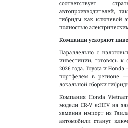
соответствует стр
автопроизводителей, та
гибриды как ключевой э
полностью электрически
Компании ускоряют инве
Параллельно с налоговы
инвестиции, готовясь к 
2026 года. Toyota и Hond
портфелем в регионе 
локальной сборки гибрид
Компания Honda Vietnam
модели CR-V e:HEV на за
заменив импорт из Таила
автомобили станут клю