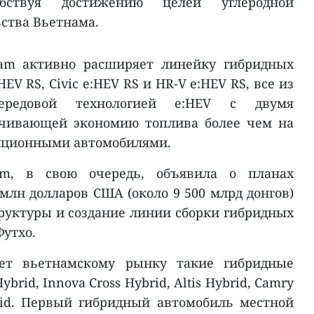
обствуя достижению целей углеродной
ства Вьетнама.
nam активно расширяет линейку гибридных
EV RS, Civic e:HEV RS и HR-V e:HEV RS, все из
ередовой технологией e:HEV с двумя
ечивающей экономию топлива более чем на
диционными автомобилями.
am, в свою очередь, объявила о планах
млн долларов США (около 9 500 млрд донгов)
уктуры и создание линии сборки гибридных
Футхо.
ет вьетнамскому рынку такие гибридные
ybrid, Innova Cross Hybrid, Altis Hybrid, Camry
brid. Первый гибридный автомобиль местной