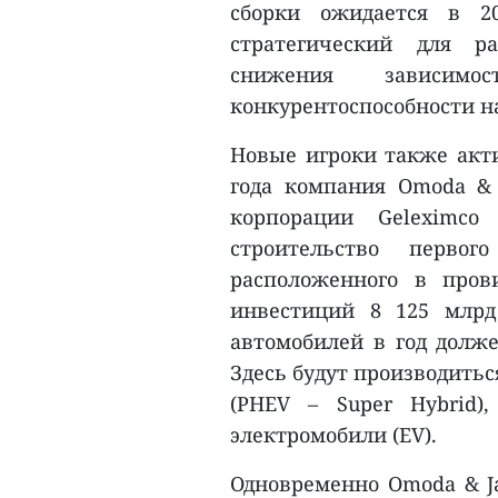
сборки ожидается в 20
стратегический для р
снижения зависим
конкурентоспособности на
Новые игроки также акти
года компания Omoda & 
корпорации Geleximco
строительство первог
расположенного в про
инвестиций 8 125 млрд
автомобилей в год долже
Здесь будут производитьс
(PHEV – Super Hybrid)
электромобили (EV).
Одновременно Omoda & Ja