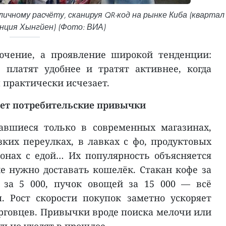
чному расчёту, сканируя QR-код на рынке Киба (квартал
нция Хынгйен) (Фото: ВИА)
ючение, а проявление широкой тенденции:
 платят удобнее и тратят активнее, когда
 практически исчезает.
яет потребительские привычки
чавшиеся только в современных магазинах,
зких переулках, в лавках с фо, продуктовых
онах с едой… Их популярность объясняется
не нужно доставать кошелёк. Стакан кофе за
а за 5 000, пучок овощей за 15 000 — всё
. Рост скорости покупок заметно ускоряет
орговцев. Привычки вроде поиска мелочи или