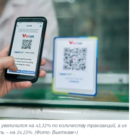
величился на 43,32% по количеству транзакций, а их
ь — на 24,23%. (Фото: Вьетнам+)