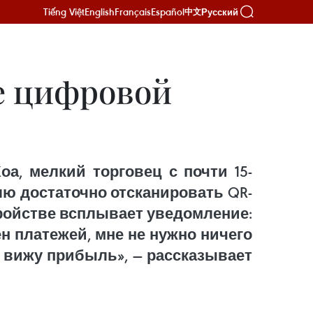
Tiếng Việt
English
Français
Español
Русский
中文
е цифровой
а, мелкий торговец с почти 15-
ю достаточно отсканировать QR-
тройстве всплывает уведомление:
ен платежей, мне не нужно ничего
 вижу прибыль», — рассказывает