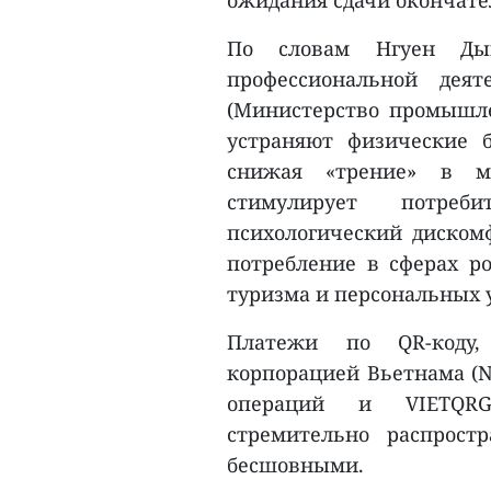
ожидания сдачи окончате
По словам Нгуен Дык
профессиональной деят
(Министерство промышле
устраняют физические 
снижая «трение» в ме
стимулирует потреб
психологический диском
потребление в сферах ро
туризма и персональных 
Платежи по QR-коду,
корпорацией Вьетнама (N
операций и VIETQRG
стремительно распрост
бесшовными.