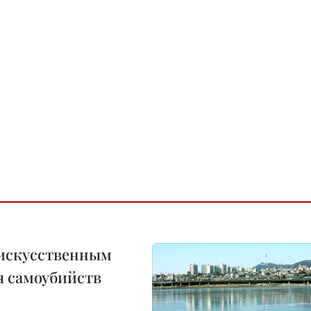
 искусственным
я самоубийств