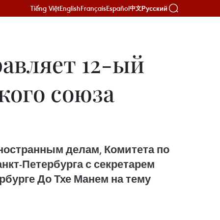
Tiếng Việt
English
Français
Español
Русский
中文
авляет 12-ый
кого союза
ностранным делам, Комитета по
кт-Петербурга с секретарем
бурге До Тхе Манем на тему