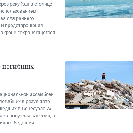
рез реку Хан в столице
 использованием
ная для раннего
, и предотвращения
 на фоне сохраняющегося
о погибших
Национальной ассамблеи
погибших в результате
шедших в Венесуэле 24
овека получили ранения, а
ийного бедствия.