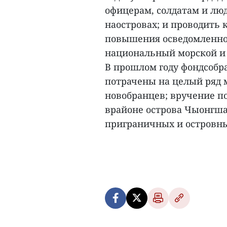
офицерам, солдатам и лю
наостровах; и проводить
повышения осведомленно
национальный морской и 
В прошлом году фондсобр
потрачены на целый ряд
новобранцев; вручение п
врайоне острова Чыонгша
приграничных и островны