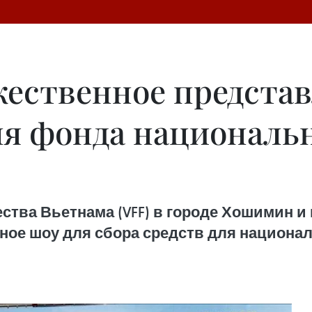
ественное представ
для фонда националь
ества Вьетнама (VFF) в городе Хошимин и
ное шоу для сбора средств для национ