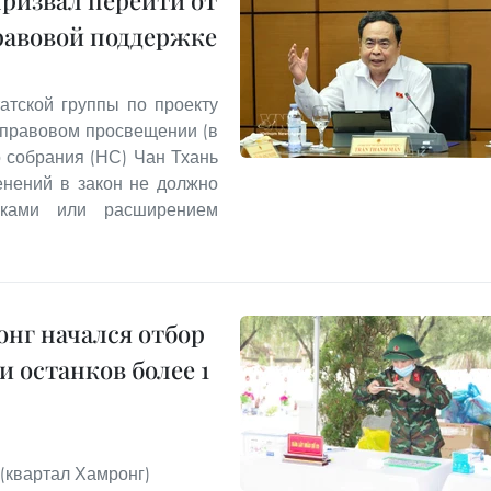
призвал перейти от
равовой поддержке
атской группы по проекту
 правовом просвещении (в
 собрания (НС) Чан Тхань
енений в закон не должно
вками или расширением
нг начался отбор
 останков более 1
(квартал Хамронг)