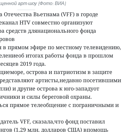
щенной арт-шоу (Фото: ВИА)
а Отечества Вьетнама (VFF) в городе
еканал HTV совместно организуют
ра средств длянационального фонда
ровов
 в прямом эфире по местному телевидению,
елениеоб итогах работы фонда в прошлом
есяцев 2019 года.
щиеморе, острова и патриотизм в защите
представляют артисты,недавно посетившими
ли) и другие острова к юго-западуот
ничники и силы береговой охраны.
ься прямое телеобщение с пограничными и
датель VFF, сказала,что фонд поставил
донгов (1,29 млн. долларов США) впомощь