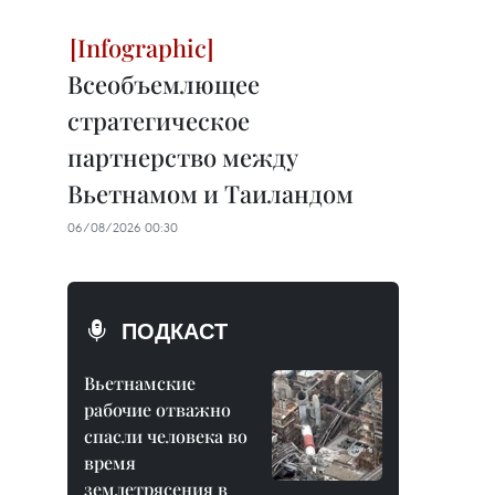
Всеобъемлющее
стратегическое
партнерство между
Вьетнамом и Таиландом
06/08/2026 00:30
ПОДКАСТ
Вьетнамские
рабочие отважно
спасли человека во
время
землетрясения в