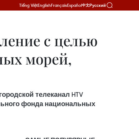
Tiếng Việt
English
Français
Español
Русский
中文
ление с целью
ных морей,
 городской телеканал HTV
ального фонда национальных