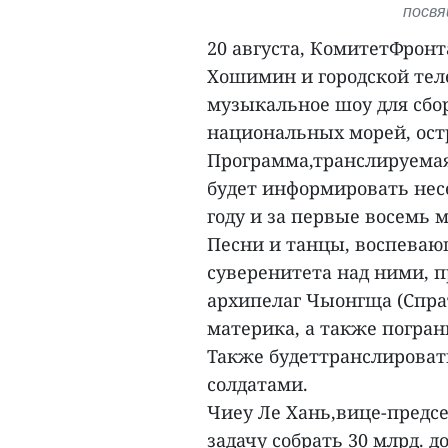
посвя
20 августа, КомитетФронт
Хошимин и городской тел
музыкальное шоу для сбо
национальных морей, ост
Программа,транслируемая
будет информировать нес
году и за первые восемь м
Песни и танцы, воспеваю
суверенитета над ними, 
архипелаг Чыонгща (Спрат
материка, а также погра
Также будеттранслироват
солдатами.
Чиеу Ле Хань,вице-предсе
задачу собрать 30 млрд. 