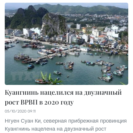
Куангнинь нацелился на двузначный
рост ВРВП в 2020 году
05/10/2020 09:11
Нгуен Суан Ки, северная прибрежная провинция
Куангнинь нацелена на двузначный рост