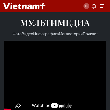
МУЛЬТИМЕДИА
Фото
Видео
Инфографика
Мегаистория
Подкаст