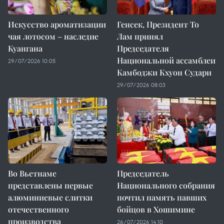
Искусство ароматизации
Генсек, Президент То
чая лотосом – наследие
Лам принял
Куангана
Председателя
Национальной ассамблеи
29/07/2026 10:05
Камбоджи Кхуон Судари
29/07/2026 08:03
Во Вьетнаме
Председатель
представлены первые
Национального собрания
алюминиевые слитки
почтил память павших
отечественного
бойцов в Хошимине
производства
26/07/2026 14:10