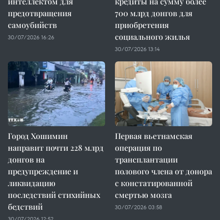
интеллектом для
кредиты на сумму более
предотвращения
700 млрд донгов для
самоубийств
приобретения
социального жилья
30/07/2026 16:26
30/07/2026 13:14
Город Хошимин
Первая вьетнамская
направит почти 228 млрд
операция по
донгов на
трансплантации
предупреждение и
полового члена от донора
ликвидацию
с констатированной
последствий стихийных
смертью мозга
бедствий
30/07/2026 03:58
30/07/2026 12:52