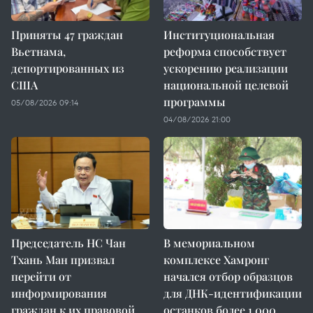
Приняты 47 граждан
Институциональная
Вьетнама,
реформа способствует
депортированных из
ускорению реализации
США
национальной целевой
программы
05/08/2026 09:14
04/08/2026 21:00
Председатель НС Чан
В мемориальном
Тхань Ман призвал
комплексе Хамронг
перейти от
начался отбор образцов
информирования
для ДНК-идентификации
граждан к их правовой
останков более 1 000