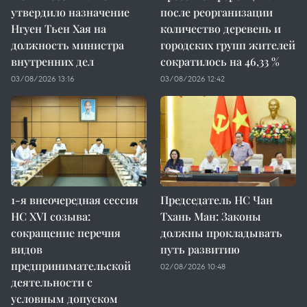
утвердило назначение
после реорганизации
Нгуен Тьен Хая на
количество деревень и
должность министра
городских групп жителей
внутренних дел
сократилось на 46,33 %
03/08/2026 13:16
03/08/2026 12:42
1-я внеочередная сессия
Председатель НС Чан
НС XVI созыва:
Тхань Ман: Законы
сокращение перечня
должны прокладывать
видов
путь развитию
предпринимательской
02/08/2026 10:48
деятельности с
условным допуском