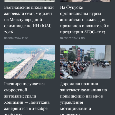
Вьетнамские школьники
На Фукуоке
завоевали семь медалей
организованы курсы
на Международной
английского языка для
олимпиаде по ИИ (IOAI)
продавцов и водителей в
2026
преддверии АТЭС-2027
08/08/2026 13:58
07/08/2026 19:00
Расширение участка
Дорожная полиция
скоростной
запускает кампанию по
автомагистрали
повышению навыков
Хошимин — Лонгтхань
управления
завершится в декабре
мотоциклами и
2026 года
мопедами