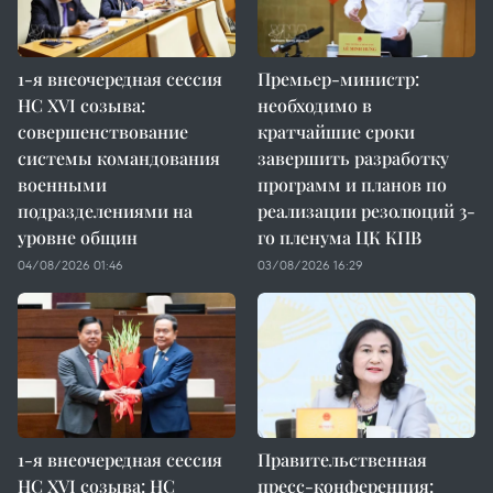
1-я внеочередная сессия
Премьер-министр:
НС XVI созыва:
необходимо в
совершенствование
кратчайшие сроки
системы командования
завершить разработку
военными
программ и планов по
подразделениями на
реализации резолюций 3-
уровне общин
го пленума ЦК КПВ
04/08/2026 01:46
03/08/2026 16:29
1-я внеочередная сессия
Правительственная
НС XVI созыва: НС
пресс-конференция: