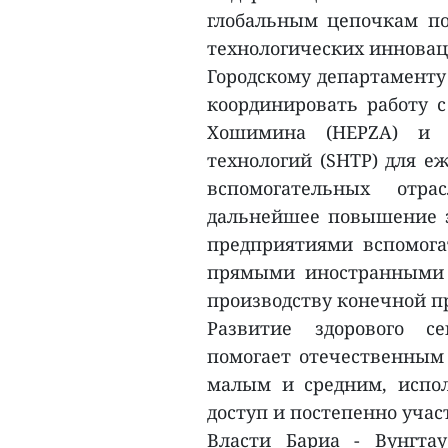
глобальным цепочкам по
технологических инновац
Городскому департаменту
координировать работу 
Хошимина (HEPZA) и П
технологий (SHTP) для е
вспомогательных отр
дальнейшее повышение 
предприятиями вспомог
прямыми иностранными 
производству конечной п
Развитие здорового с
помогает отечественным
малым и средним, испо
доступ и постепенно учас
Власти Бариа - Вунгта