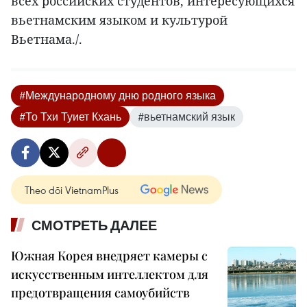
всех российских студентов, интересующихся
вьетнамским языком и культурой
Вьетнама./.
#Международному дню родного языка
#То Тхи Туиет Кхань
#вьетнамский язык
Theo dõi VietnamPlus
СМОТРЕТЬ ДАЛЕЕ
Южная Корея внедряет камеры с
искусственным интеллектом для
предотвращения самоубийств