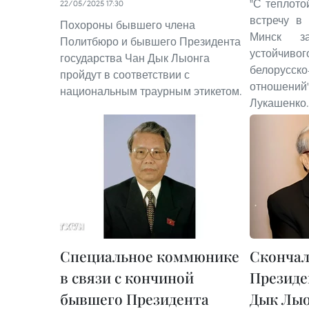
"С теплото
22/05/2025 17:30
встречу в 
Похороны бывшего члена
Минск з
Политбюро и бывшего Президента
устойчи
государства Чан Дык Лыонга
белорусско
пройдут в соответствии с
отношений
национальным траурным этикетом.
Лукашенко.
Специальное коммюнике
Сконча
в связи с кончиной
Президе
бывшего Президента
Дык Лы