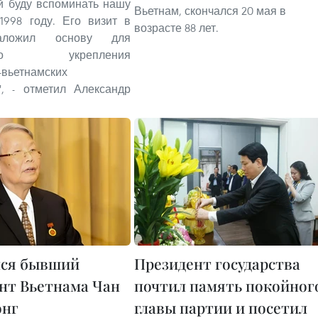
й буду вспоминать нашу
Вьетнам, скончался 20 мая в
1998 году. Его визит в
возрасте 88 лет.
аложил основу для
вого укрепления
-вьетнамских
", - отметил Александр
лся бывший
Президент государства
нт Вьетнама Чан
почтил память покойног
онг
главы партии и посетил