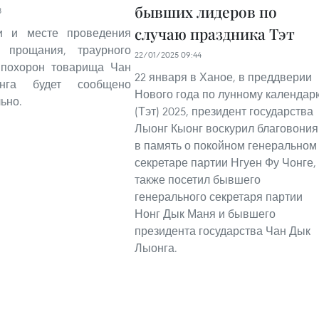
бывших лидеров по
8
случаю праздника Тэт
и и месте проведения
 прощания, траурного
22/01/2025 09:44
 похорон товарища Чан
22 января в Ханое, в преддверии
нга будет сообщено
Нового года по лунному календар
ьно.
(Тэт) 2025, президент государства
Лыонг Кыонг воскурил благовония
в память о покойном генеральном
секретаре партии Нгуен Фу Чонге,
также посетил бывшего
генерального секретаря партии
Нонг Дык Маня и бывшего
президента государства Чан Дык
Лыонга.