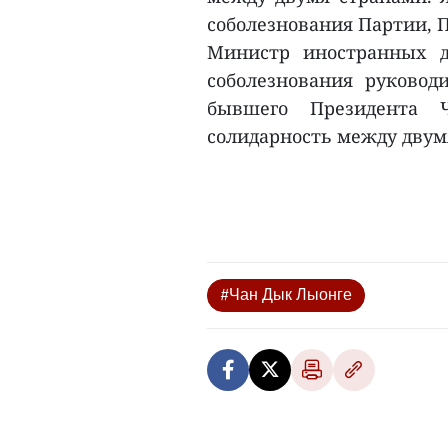
соболезнования Партии, 
Министр иностранных д
соболезнования руковод
бывшего Президента 
солидарность между двумя
#Чан Дык Лыонге