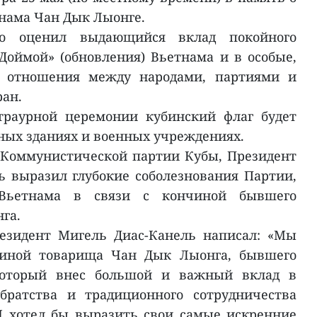
нама Чан Дык Лыонге.
о оценил выдающийся вклад покойного
Доймой» (обновления) Вьетнама и в особые,
е отношения между народами, партиями и
ран.
траурной церемонии кубинский флаг будет
ых зданиях и военных учреждениях.
 Коммунистической партии Кубы, Президент
 выразил глубокие соболезнования Партии,
 Вьетнама в связи с кончиной бывшего
га.
езидент Мигель Диас-Канель написал: «Мы
чиной товарища Чан Дык Лыонга, бывшего
который внес большой и важный вклад в
братства и традиционного сотрудничества
Я хотел бы выразить свои самые искренние