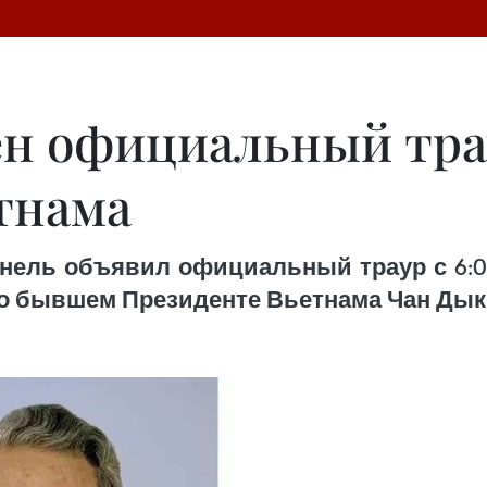
ен официальный тр
тнама
ель объявил официальный траур с 6:00 
 о бывшем Президенте Вьетнама Чан Дык