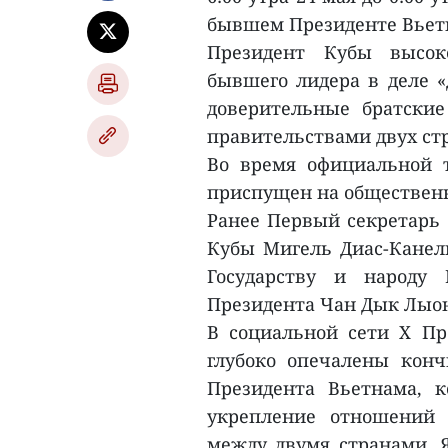
бывшем Президенте Вьет
Президент Кубы высок
бывшего лидера в деле «
доверительные братски
правительствами двух ст
Во время официальной 
приспущен на общественн
Ранее Первый секретарь
Кубы Мигель Диас-Канель
Государству и народу
Президента Чан Дык Лыон
В социальной сети X Пр
глубоко опечалены кон
Президента Вьетнама, 
укрепление отношений 
между двумя странами. 