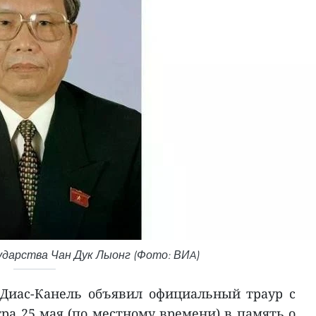
дарства Чан Дук Лыонг (Фото: ВИA)
Диас-Канель объявил официальный траур с
утра 25 мая (по местному времени) в память о