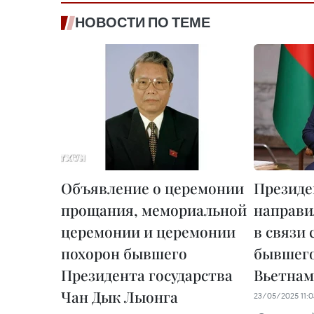
НОВОСТИ ПО ТЕМЕ
Объявление о церемонии
Президе
прощания, мемориальной
направи
церемонии и церемонии
в связи
похорон бывшего
бывшего
Президента государства
Вьетнам
Чан Дык Лыонга
23/05/2025 11:0