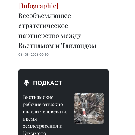
Всеобъемлющее
стратегическое
партнерство между
Вьетнамом и Таиландом
06/08/2026 00:30
ПОДКАСТ
Вьетнамские
рабочие отважно
спасли человека во
время
землетрясения в
Кумамото