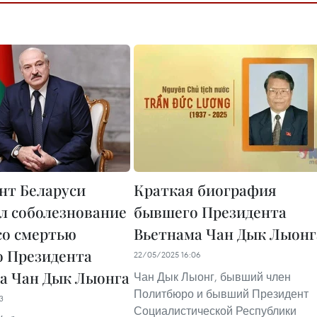
нт Беларуси
Краткая биография
л соболезнование
бывшего Президента
 со смертью
Вьетнама Чан Дык Лыонг
 Президента
22/05/2025 16:06
а Чан Дык Лыонга
Чан Дык Лыонг, бывший член
Политбюро и бывший Президент
3
Социалистической Республики