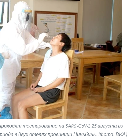
оходят тестирование на SARS-CoV-2 25 августа во
риода в двух отелях провинции Ниньбинь. (Фото: ВИА)