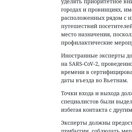
уделять приоритетное вн
городах и провинциях, и
расположенных рядом с н
путешествий посетителей
место назначения, поскол
профилактические мероп
Иностранные эксперты до
на SARS-CoV-2, проведен
времени в сертифицирован
даты въезда во Вьетнам.
Точки входа и выхода до
специалистов были выдел
избегая контакта с други
Эксперты должны предост
прибытии, соблюдать мер