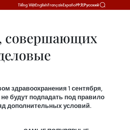
Tiếng Việt
English
Français
Español
Русский
中文
в, совершающих
деловые
м здравоохранения 1 сентября,
 не будут подпадать под правило
ряд дополнительных условий.