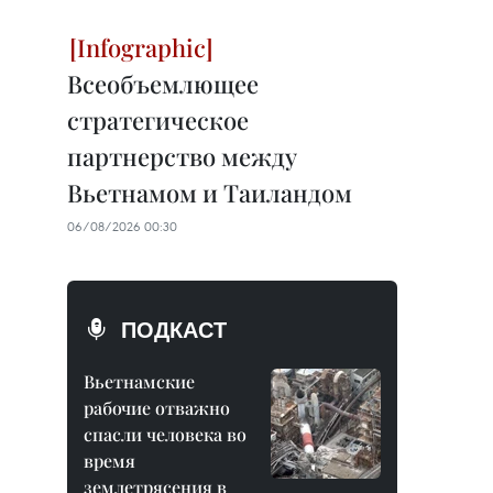
Всеобъемлющее
стратегическое
партнерство между
Вьетнамом и Таиландом
06/08/2026 00:30
ПОДКАСТ
Вьетнамские
рабочие отважно
спасли человека во
время
землетрясения в