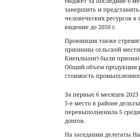
бюджет за последние 6 мес
завершить и представить
человеческих ресурсов в 
видение до 2050 г.
Провинция также стремит
признаны сельской местно
Киенлыонг) были признан
Общий объем продукции ры
стоимость промышленного 
За первые 6 месяцев 2023
5-е место в районе дель
перевыполненила 5 среди 
донгов.
На заседании делегаты На