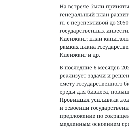
На встрече были приняты
генеральный план развит
гг. с перспективой до 205
государственных инвести
Киенжанг; план капитало
рамках плана государств
Киенжанг и др.
В последние 6 месяцев 2
реализует задачи и реше
смету государственного 
среды для бизнеса, повыш
Провинция усиливала кон
и освоении государственн
предложение по сокращен
медленным освоением сре