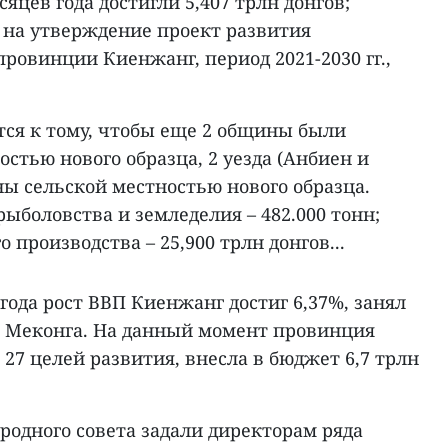
яцев года достигли 5,407 трлн донгов;
 на утверждение проект развития
провинции Киенжанг, период 2021-2030 гг.,
ся к тому, чтобы еще 2 общины были
стью нового образца, 2 уезда (Анбиен и
ы сельской местностью нового образца.
боловства и земледелия – 482.000 тонн;
производства – 25,900 трлн донгов...
 года рост ВВП Киенжанг достиг 6,37%, занял
ты Меконга. На данный момент провинция
27 целей развития, внесла в бюджет 6,7 трлн
родного совета задали директорам ряда