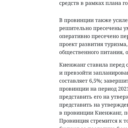
средств в рамках плана г
В провинции также усиле
решительно пресечены 
оперативно пресечено пе
проект развития туризма
общественного питания, о
Киенжанг ставила перед с
и превзойти запланирован
составляет 6,5%; заверши
провинции на период 2021
представить его на утве
представить на утвержде
в провинции Киенжанг, пер
Провинция стремится к т