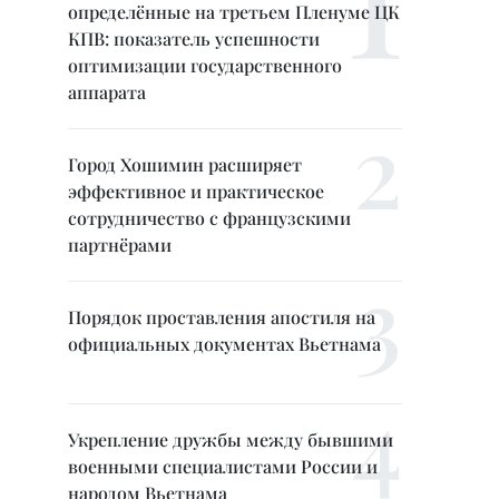
определённые на третьем Пленуме ЦК
КПВ: показатель успешности
оптимизации государственного
аппарата
Город Хошимин расширяет
эффективное и практическое
сотрудничество с французскими
партнёрами
Порядок проставления апостиля на
официальных документах Вьетнама
Укрепление дружбы между бывшими
военными специалистами России и
народом Вьетнама