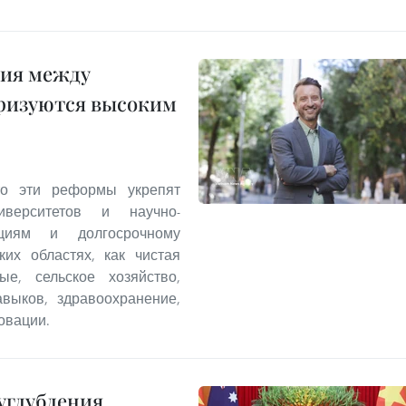
ния между
еризуются высоким
что эти реформы укрепят
иверситетов и научно-
ициям и долгосрочному
ких областях, как чистая
ые, сельское хозяйство,
выков, здравоохранение,
овации.
углубления