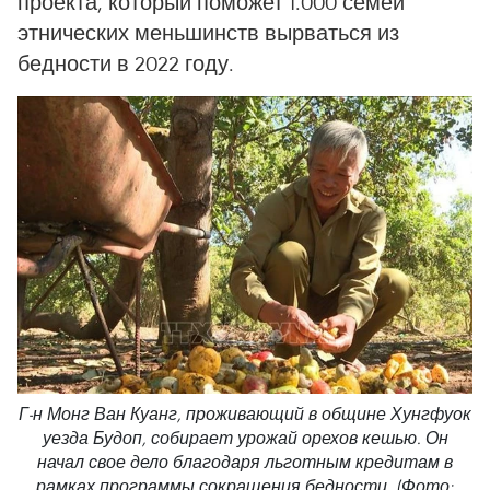
проекта, который поможет 1.000 семей
этнических меньшинств вырваться из
бедности в 2022 году.
Г-н Монг Ван Куанг, проживающий в общине Хунгфуок
уезда Будоп, собирает урожай орехов кешью. Он
начал свое дело благодаря льготным кредитам в
рамках программы сокращения бедности. (Фото: