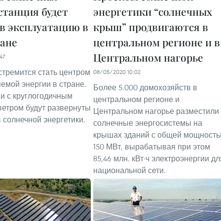
станция будет
энергетики “солнечных
 в эксплуатацию в
крыш” продвигаются в
ане
центральном регионе и в
Центральном нагорье
47
стремится стать центром
08/05/2020 10:02
емой энергии в стране.
Более 5.000 домохозяйств в
и с круглогодичным
центральном регионе и
ветром будут развернуты
Центральном нагорье разместили
в солнечной энергетики.
солнечные энергосистемы на
крышах зданий с общей мощност
150 МВт, вырабатывая при этом
85,46 млн. кВт⋅ч электроэнергии дл
национальной сети.