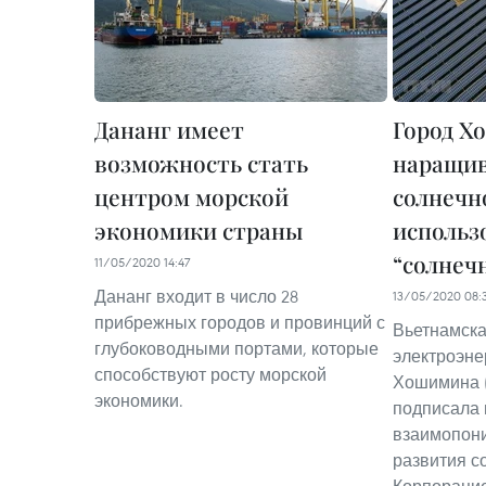
Дананг имеет
Город Х
возможность стать
наращив
центром морской
солнечн
экономики страны
использ
“солнеч
11/05/2020 14:47
Дананг входит в число 28
13/05/2020 08:
прибрежных городов и провинций с
Вьетнамск
глубоководными портами, которые
электроэне
способствуют росту морской
Хошимина (
экономики.
подписала
взаимопони
развития с