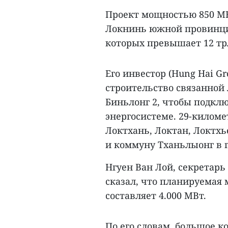
Проект мощностью 850 МВ
Локнинь южной провинции
которых превышает 12 трлн
Его инвестор (Hung Hai G
строительство связанной
Биньлонг 2, чтобы подкл
энергосистеме. 29-килом
Локтхань, Локтан, Локтхь
и коммуну Тханьлыонг в г
Нгуен Ван Лой, секретар
сказал, что планируемая
составляет 4.000 МВт.
По его словам, большое к