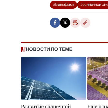
#Биньфыок
#солнечной эне
НОВОСТИ ПО ТЕМЕ
Развитие солнечной
Еще одн