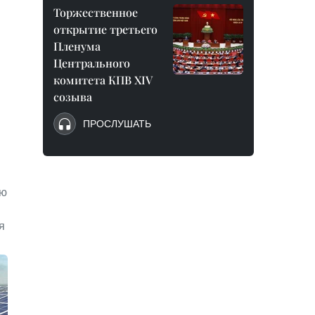
Торжественное
открытие третьего
Пленума
Центрального
комитета КПВ XIV
созыва
ПРОСЛУШАТЬ
ью
я