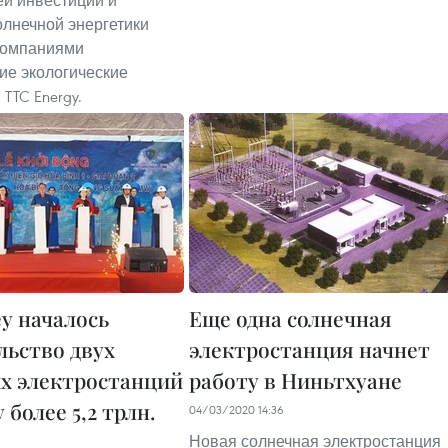
й инвестиций и
олнечной энергетики
 компаниями
ие экологические
TTC Energy.
еу началось
Еще одна солнечная
льство двух
электростанция начнет
х электростанций
работу в Ниньтхуане
 более 5,2 трлн.
04/03/2020 14:36
Новая солнечная электростанция