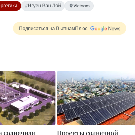
ргетики
#Нгуен Ван Лой
Vietnam
Подписаться на ВьетнамПлюс
а солнечная
Проекты солнечной