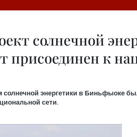
ект солнечной энер
т присоединен к на
 солнечной энергетики в Биньфыоке была 
ациональной сети.