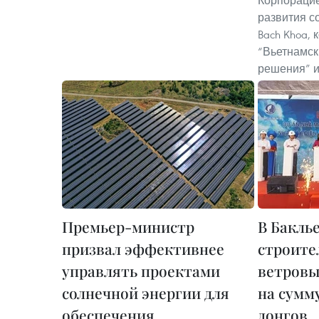
Корпорацие
развития с
Bach Khoa,
“Вьетнамск
решения” и 
Премьер-министр
В Бакль
призвал эффективнее
строите
управлять проектами
ветровы
солнечной энергии для
на сумму
обеспечения
донгов