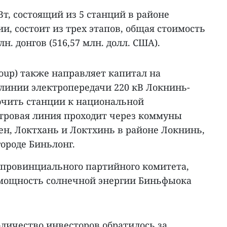
т, состоящий из 5 станций в районе
, состоит из трех этапов, общая стоимость
. донгов (516,57 млн. долл. США).
roup) также направляет капитал на
 линии электропередачи 220 кВ Локнинь-
ючить станции к национальной
етровая линия проходит через коммуны
ен, Локтхань и Локтхинь в районе Локнинь,
ороде Биньлонг.
ь провинциального партийного комитета,
 мощность солнечной энергии Биньфыока
оличество инвесторов обратилось за