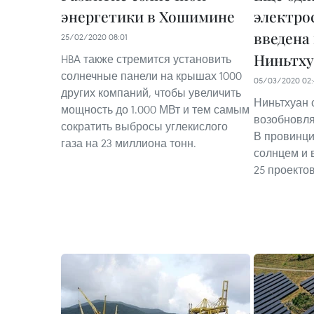
энергетики в Хошимине
электро
введена
25/02/2020 08:01
Ниньтху
HBA также стремится установить
солнечные панели на крышах 1000
05/03/2020 02:
других компаний, чтобы увеличить
Ниньтхуан 
мощность до 1.000 МВт и тем самым
возобновля
сократить выбросы углекислого
В провинци
газа на 23 миллиона тонн.
солнцем и 
25 проекто