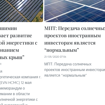
ошимин
МПТ: Передача солнечны
ает развитие
проектов иностранным
ой энергетики с
инвесторам является
ованием
“нормальным”
ных крыш”
21/05/2020 07:54
МПТ: Передача солнечных
31
проектов иностранным инвестора
ая
является “нормальным”
ргетическая компания г.
EVN HCMC) 12 мая
 меморандум о
мании в области
олнечной энергетики с