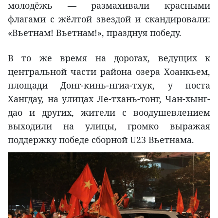
молодёжь — размахивали красными
флагами с жёлтой звездой и скандировали:
«Вьетнам! Вьетнам!», празднуя победу.
В то же время на дорогах, ведущих к
центральной части района озера Хоанкьем,
площади Донг-кинь-нгиа-тхук, у поста
Хангдау, на улицах Ле-тхань-тонг, Чан-хынг-
дао и других, жители с воодушевлением
выходили на улицы, громко выражая
поддержку победе сборной U23 Вьетнама.