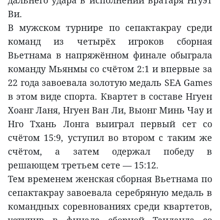
Ви.
В мужском турнире по сепактакрау среди
команд из четырёх игроков сборная
Вьетнама в напряжённом финале обыграла
команду Мьянмы со счётом 2:1 и впервые за
22 года завоевала золотую медаль SEA Games
в этом виде спорта. Квартет в составе Нгуен
Хоанг Ланя, Нгуен Ван Ли, Выонг Минь Чау и
Нго Тхань Лонга выиграл первый сет со
счётом 15:9, уступил во втором с таким же
счётом, а затем одержал победу в
решающем третьем сете — 15:12.
Тем временем женская сборная Вьетнама по
сепактакрау завоевала серебряную медаль в
командных соревнованиях среди квартетов,
уступив в финале сборной Таиланда со