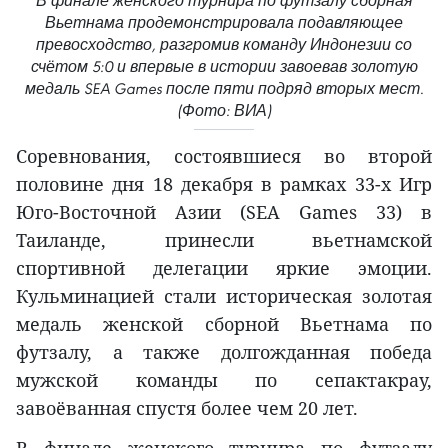
В финале женского турнира по футзалу сборная
Вьетнама продемонстрировала подавляющее
превосходство, разгромив команду Индонезии со
счётом 5:0 и впервые в истории завоевав золотую
медаль SEA Games после пяти подряд вторых мест.
(Фото: ВИА)
Соревнования, состоявшиеся во второй
половине дня 18 декабря в рамках 33-х Игр
Юго-Восточной Азии (SEA Games 33) в
Таиланде, принесли вьетнамской
спортивной делегации яркие эмоции.
Кульминацией стали историческая золотая
медаль женской сборной Вьетнама по
футзалу, а также долгожданная победа
мужской команды по сепактакрау,
завоёванная спустя более чем 20 лет.
В финале женского турнира по футзалу