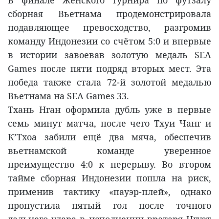
сборная Вьетнама продемонстрировала
подавляющее превосходство, разгромив
команду Индонезии со счётом 5:0 и впервые
в истории завоевав золотую медаль SEA
Games после пяти подряд вторых мест. Эта
победа также стала 72-й золотой медалью
Вьетнама на SEA Games 33.
Тхань Нган оформила дубль уже в первые
семь минут матча, после чего Тхуи Чанг и
К’Тхоа забили ещё два мяча, обеспечив
вьетнамской команде уверенное
преимущество 4:0 к перерыву. Во втором
тайме сборная Индонезии пошла на риск,
применив тактику «пауэр-плей», однако
пропустила пятый гол после точного
дальнего удара в исполнении вратаря Нгуэт