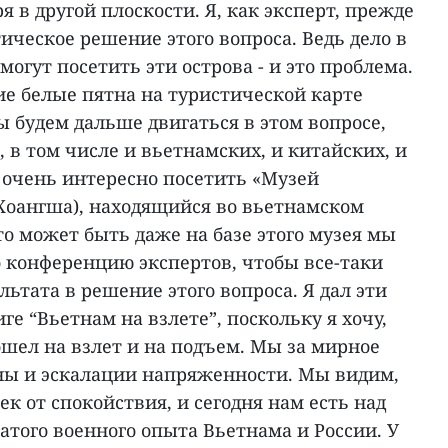
 в другой плоскости. Я, как эксперт, прежде
тическое решение этого вопроса. Ведь дело в
могут посетить эти острова - и это проблема.
ие белые пятна на туристической карте
ы будем дальше двигаться в этом вопросе,
, в том числе и вьетнамских, и китайских, и
очень интересно посетить «Музей
(Хоангша), находящийся во вьетнамском
что может быть даже на базе этого музея мы
 конференцию экспертов, чтобы все-таки
льтата в решение этого вопроса. Я дал эти
ге “Вьетнам на взлете”, поскольку я хочу,
ошел на взлет и на подъем. Мы за мирное
ны и эскалации напряженности. Мы видим,
к от спокойствия, и сегодня нам есть над
гатого военного опыта Вьетнама и России. У