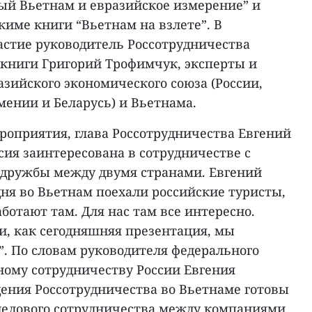
й Вьетнам и евразийское измерение” и
име книги “Вьетнам на взлете”. В
стие руководитель Россотрудничества
 книги Григорий Трофимчук, эксперты и
зийского экономического союза (России,
мении и Беларусь) и Вьетнама.
роприятия, глава Россотрудничества Евгений
сия заинтересована в сотрудничестве с
дружбы между двумя странами. Евгений
ня во Вьетнам поехали российские туристы,
ботают там. Для нас там все интересно.
, как сегодняшняя презентация, мы
. По словам руководителя федерального
ному сотрудничеству России Евгения
ения Россотрудничества во Вьетнаме готовы
делового сотрудничества между компаниями