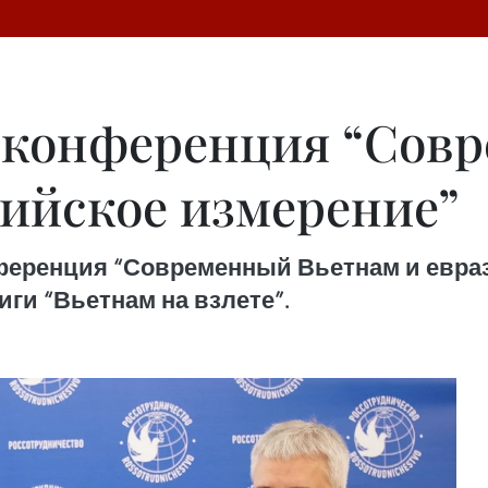
 конференция “Сов
зийское измерение”
еренция “Современный Вьетнам и евраз
ги “Вьетнам на взлете”.