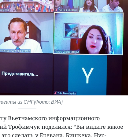
легаты из СНГ(Фото: ВИА)
нту Вьетнамского информационного
рий Трофимчук поделился: “Вы видите какое
это сделать у Еревана, Бишкека, Нур-