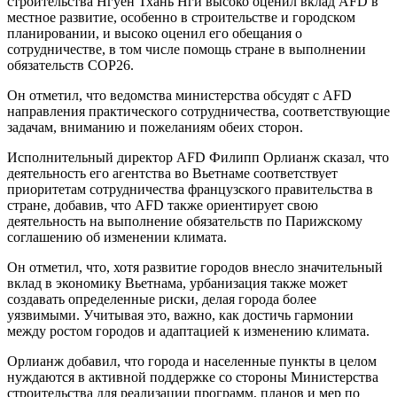
строительства Нгуен Тхань Нги высоко оценил вклад AFD в
местное развитие, особенно в строительстве и городском
планировании, и высоко оценил его обещания о
сотрудничестве, в том числе помощь стране в выполнении
обязательств COP26.
Он отметил, что ведомства министерства обсудят с AFD
направления практического сотрудничества, соответствующие
задачам, вниманию и пожеланиям обеих сторон.
Исполнительный директор AFD Филипп Орлианж сказал, что
деятельность его агентства во Вьетнаме соответствует
приоритетам сотрудничества французского правительства в
стране, добавив, что AFD также ориентирует свою
деятельность на выполнение обязательств по Парижскому
соглашению об изменении климата.
Он отметил, что, хотя развитие городов внесло значительный
вклад в экономику Вьетнама, урбанизация также может
создавать определенные риски, делая города более
уязвимыми. Учитывая это, важно, как достичь гармонии
между ростом городов и адаптацией к изменению климата.
Орлианж добавил, что города и населенные пункты в целом
нуждаются в активной поддержке со стороны Министерства
строительства для реализации программ, планов и мер по