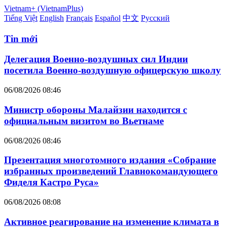
Vietnam+ (VietnamPlus)
Tiếng Việt
English
Français
Español
中文
Русский
Tin mới
Делегация Военно-воздушных сил Индии
посетила Военно-воздушную офицерскую школу
06/08/2026 08:46
Министр обороны Малайзии находится с
официальным визитом во Вьетнаме
06/08/2026 08:46
Презентация многотомного издания «Собрание
избранных произведений Главнокомандующего
Фиделя Кастро Руса»
06/08/2026 08:08
Активное реагирование на изменение климата в